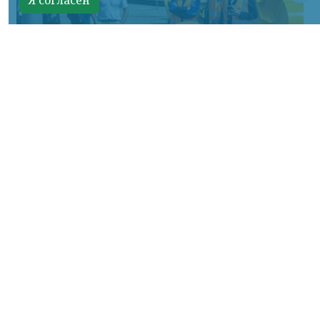
Я согласен
Фото: АО «СУЭК-Хакасия»
КРАСНОЯРСКИЙ КРАЙ, /НИА-
КРАСНОЯРСК/. Специалисты Бородинского
погрузочно-транспортного управления
стали призёрами Всероссийских
соревнований профессионального
мастерства «Логистический Олимп»,