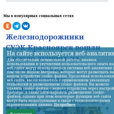
Мы в популярных социальных сетях
Железнодорожники
СУЭК-Красноярск вошли
На сайте используется веб-аналити
в число лучших на
Для обеспечения оптимальной работы, анализа
использования и улучшения пользовательского опыта на
Всероссийских
веб-сайте могут использоваться системы веб-аналитики 
том числе Яндекс.Метрика), которые могут размещать н
вашем устройстве cookie-файлы. Продолжая использова
соревнованиях
веб-сайта, вы соглашаетесь с применением указанных
технологий и размещением cookie-файлов. Вы можете
профмастерства
удалить cookie-файлы с вашего устройства через настро
браузера, а также заблокировать размещение cookie-
файлов, однако при этом некоторые функции веб-сайта
могут быть недоступными в связи с технологическими
НИА-Красноярск
07.08.2026 22:13
ограничениями движка.
Подробнее