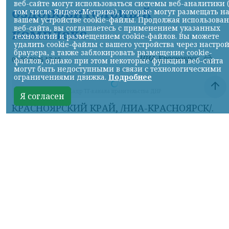
веб-сайте могут использоваться системы веб-аналитики 
оздоровительный
том числе Яндекс.Метрика), которые могут размещать н
вашем устройстве cookie-файлы. Продолжая использова
веб-сайта, вы соглашаетесь с применением указанных
комплекс
технологий и размещением cookie-файлов. Вы можете
удалить cookie-файлы с вашего устройства через настро
браузера, а также заблокировать размещение cookie-
НИА-Красноярск
06.08.2026 17:49
файлов, однако при этом некоторые функции веб-сайта
могут быть недоступными в связи с технологическими
ограничениями движка.
Подробнее
Кадр ТГ-канала правительства ДНР
Я согласен
КРАСНОЯРСКИЙ КРАЙ, /НИА-КРАСНОЯРСК/.
«Здесь ждут профессионалов, любителей,
взрослых и детей.
Все для того, чтобы физкультура стала
привычной частью жизни: футбольное
поле с качественным покрытием,
баскетбольная площадка, зона для
подготовки и сдачи нормативов ГТО», -