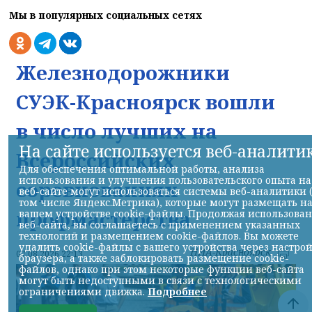
Мы в популярных социальных сетях
Железнодорожники
СУЭК-Красноярск вошли
в число лучших на
На сайте используется веб-аналити
Всероссийских
Для обеспечения оптимальной работы, анализа
использования и улучшения пользовательского опыта на
соревнованиях
веб-сайте могут использоваться системы веб-аналитики 
том числе Яндекс.Метрика), которые могут размещать н
профмастерства
вашем устройстве cookie-файлы. Продолжая использова
веб-сайта, вы соглашаетесь с применением указанных
технологий и размещением cookie-файлов. Вы можете
удалить cookie-файлы с вашего устройства через настро
НИА-Красноярск
07.08.2026 22:13
браузера, а также заблокировать размещение cookie-
файлов, однако при этом некоторые функции веб-сайта
могут быть недоступными в связи с технологическими
ограничениями движка.
Подробнее