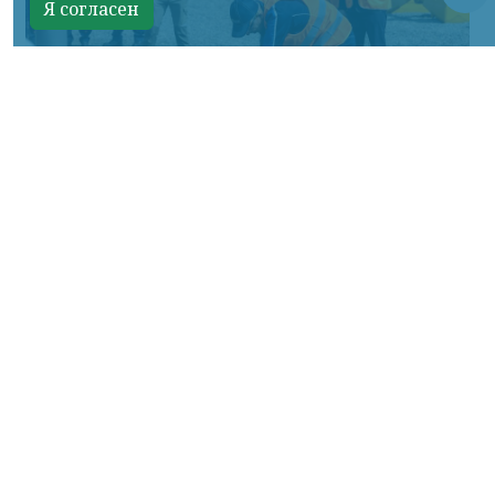
Я согласен
Фото: АО «СУЭК-Хакасия»
КРАСНОЯРСКИЙ КРАЙ, /НИА-
КРАСНОЯРСК/. Специалисты Бородинского
погрузочно-транспортного управления
стали призёрами Всероссийских
соревнований профессионального
мастерства «Логистический Олимп»,
которые прошли в Республике Хакасия.