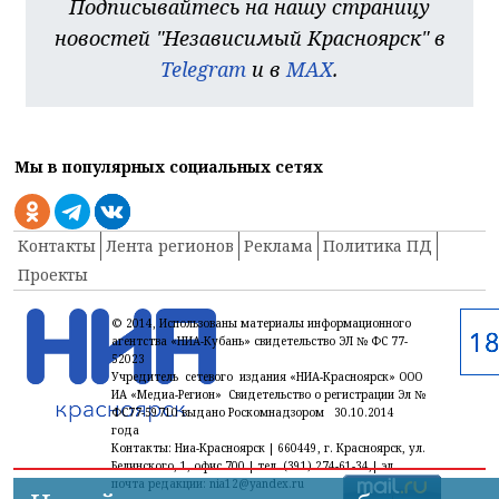
Подписывайтесь на нашу страницу
новостей "Независимый Красноярск" в
Telegram
и в
MAX
.
Мы в популярных социальных сетях
Контакты
Лента регионов
Реклама
Политика ПД
Проекты
© 2014, Использованы материалы информационного
агентства «НИА-Кубань» свидетельство ЭЛ № ФС 77-
52023
Учредитель сетевого издания «НИА-Красноярск» ООО
ИА «Медиа-Регион» Свидетельство о регистрации Эл №
ФС77-59710 выдано Роскомнадзором 30.10.2014
года
Контакты: Ниа-Красноярск | 660449, г. Красноярск, ул.
Белинского, 1, офис 700 | тел. (391) 274-61-34,| эл.
почта редакции: nia12@yandex.ru