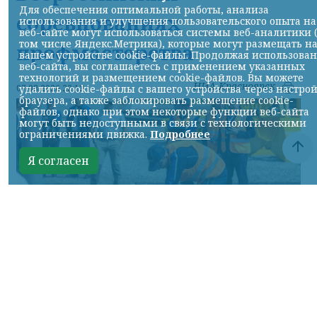
Для обеспечения оптимальной работы, анализа
соревнованиях
использования и улучшения пользовательского опыта на
веб-сайте могут использоваться системы веб-аналитики 
том числе Яндекс.Метрика), которые могут размещать н
профмастерства
вашем устройстве cookie-файлы. Продолжая использова
веб-сайта, вы соглашаетесь с применением указанных
технологий и размещением cookie-файлов. Вы можете
НИА-Красноярск
07.08.2026 22:13
удалить cookie-файлы с вашего устройства через настро
браузера, а также заблокировать размещение cookie-
файлов, однако при этом некоторые функции веб-сайта
могут быть недоступными в связи с технологическими
ограничениями движка.
Подробнее
Я согласен
Фото: АО «СУЭК-Хакасия»