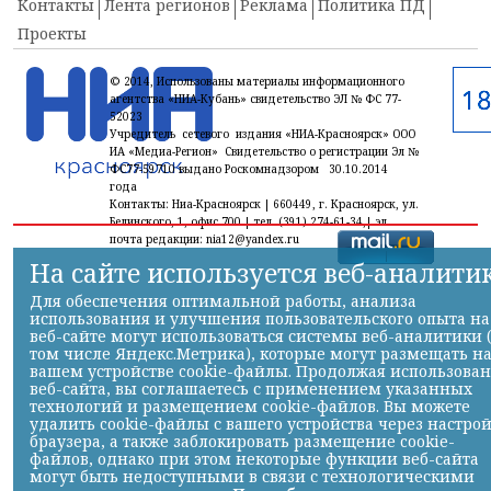
Контакты
Лента регионов
Реклама
Политика ПД
Проекты
© 2014, Использованы материалы информационного
агентства «НИА-Кубань» свидетельство ЭЛ № ФС 77-
52023
Учредитель сетевого издания «НИА-Красноярск» ООО
ИА «Медиа-Регион» Свидетельство о регистрации Эл №
ФС77-59710 выдано Роскомнадзором 30.10.2014
года
Контакты: Ниа-Красноярск | 660449, г. Красноярск, ул.
Белинского, 1, офис 700 | тел. (391) 274-61-34,| эл.
почта редакции: nia12@yandex.ru
На сайте используется веб-аналити
Для обеспечения оптимальной работы, анализа
использования и улучшения пользовательского опыта на
веб-сайте могут использоваться системы веб-аналитики 
том числе Яндекс.Метрика), которые могут размещать н
вашем устройстве cookie-файлы. Продолжая использова
веб-сайта, вы соглашаетесь с применением указанных
технологий и размещением cookie-файлов. Вы можете
удалить cookie-файлы с вашего устройства через настро
браузера, а также заблокировать размещение cookie-
файлов, однако при этом некоторые функции веб-сайта
могут быть недоступными в связи с технологическими