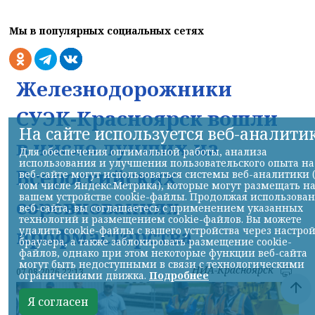
Мы в популярных социальных сетях
Железнодорожники
СУЭК-Красноярск вошли
На сайте используется веб-аналити
в число лучших на
Для обеспечения оптимальной работы, анализа
использования и улучшения пользовательского опыта на
Всероссийских
веб-сайте могут использоваться системы веб-аналитики 
том числе Яндекс.Метрика), которые могут размещать н
вашем устройстве cookie-файлы. Продолжая использова
соревнованиях
веб-сайта, вы соглашаетесь с применением указанных
технологий и размещением cookie-файлов. Вы можете
профмастерства
удалить cookie-файлы с вашего устройства через настро
браузера, а также заблокировать размещение cookie-
файлов, однако при этом некоторые функции веб-сайта
могут быть недоступными в связи с технологическими
НИА-Красноярск
07.08.2026 22:13
ограничениями движка.
Подробнее
Я согласен