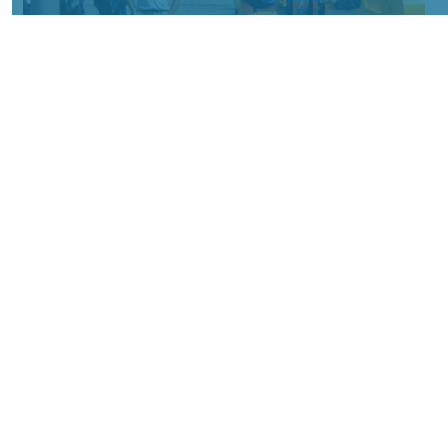
Фото: АО «СУЭК-Хакасия»
КРАСНОЯРСКИЙ КРАЙ, /НИА-
КРАСНОЯРСК/. Специалисты Бородинского
погрузочно-транспортного управления
стали призёрами Всероссийских
соревнований профессионального
мастерства «Логистический Олимп»,
которые прошли в Республике Хакасия.