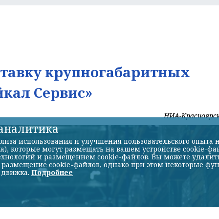
ставку крупногабаритных
йкал Сервис»
НИА-Красноярс
-аналитика
лиза использования и улучшения пользовательского опыта н
а), которые могут размещать на вашем устройстве cookie-фа
хнологий и размещением cookie-файлов. Вы можете удалить 
ь размещение cookie-файлов, однако при этом некоторые фу
 движка.
Подробнее