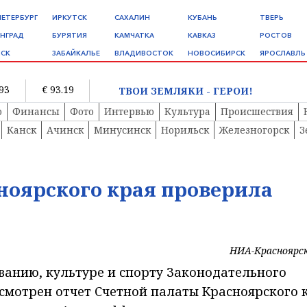
ПЕТЕРБУРГ
ИРКУТСК
САХАЛИН
КУБАНЬ
ТВЕРЬ
НГРАД
БУРЯТИЯ
КАМЧАТКА
КАВКАЗ
РОСТОВ
СК
ЗАБАЙКАЛЬЕ
ВЛАДИВОСТОК
НОВОСИБИРСК
ЯРОСЛАВЛЬ
.93
€ 93.19
ТВОИ ЗЕМЛЯКИ - ГЕРОИ!
о
Финансы
Фото
Интервью
Культура
Происшествия
Канск
Ачинск
Минусинск
Норильск
Железногорск
З
ноярского края проверила
НИА-Красноярс
ванию, культуре и спорту Законодательного
смотрен отчет Счетной палаты Красноярского 