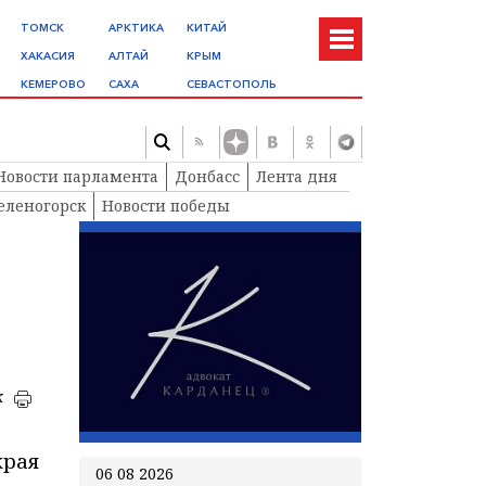
ТОМСК
АРКТИКА
КИТАЙ
ХАКАСИЯ
АЛТАЙ
КРЫМ
КЕМЕРОВО
САХА
СЕВАСТОПОЛЬ
Новости парламента
Донбасс
Лента дня
еленогорск
Новости победы
к
края
06 08 2026