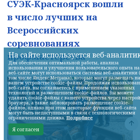
СУЭК-Красноярск вошли
в число лучших на
Всероссийских
соревнованиях
На сайте используется веб-аналити
профмастерства
Для обеспечения оптимальной работы, анализа
использования и улучшения пользовательского опыта на
НИА-Красноярск
07.08.2026 22:13
веб-сайте могут использоваться системы веб-аналитики 
том числе Яндекс.Метрика), которые могут размещать н
вашем устройстве cookie-файлы. Продолжая использова
веб-сайта, вы соглашаетесь с применением указанных
технологий и размещением cookie-файлов. Вы можете
удалить cookie-файлы с вашего устройства через настро
браузера, а также заблокировать размещение cookie-
файлов, однако при этом некоторые функции веб-сайта
могут быть недоступными в связи с технологическими
ограничениями движка.
Подробнее
Я согласен