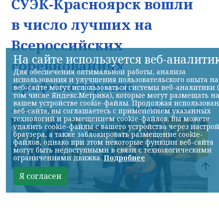
СУЭК-Красноярск вошли
в число лучших на
Всероссийских
На сайте используется веб-аналити
соревнованиях
Для обеспечения оптимальной работы, анализа
использования и улучшения пользовательского опыта на
профмастерства
веб-сайте могут использоваться системы веб-аналитики 
том числе Яндекс.Метрика), которые могут размещать н
вашем устройстве cookie-файлы. Продолжая использова
НИА-Красноярск
веб-сайта, вы соглашаетесь с применением указанных
07.08.2026 22:13
технологий и размещением cookie-файлов. Вы можете
удалить cookie-файлы с вашего устройства через настро
браузера, а также заблокировать размещение cookie-
файлов, однако при этом некоторые функции веб-сайта
могут быть недоступными в связи с технологическими
ограничениями движка.
Подробнее
Я согласен