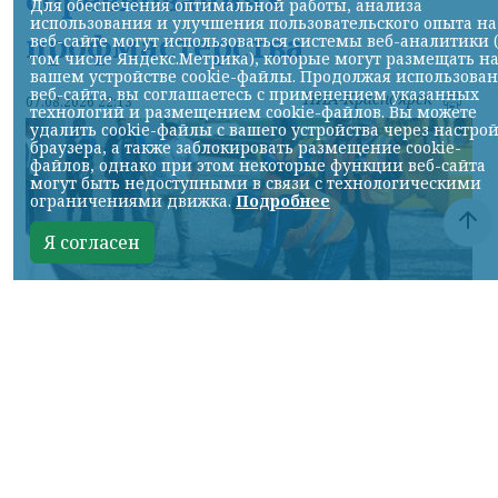
Для обеспечения оптимальной работы, анализа
использования и улучшения пользовательского опыта на
профмастерства
веб-сайте могут использоваться системы веб-аналитики 
том числе Яндекс.Метрика), которые могут размещать н
вашем устройстве cookie-файлы. Продолжая использова
веб-сайта, вы соглашаетесь с применением указанных
НИА-Красноярск
07.08.2026 22:13
технологий и размещением cookie-файлов. Вы можете
удалить cookie-файлы с вашего устройства через настро
браузера, а также заблокировать размещение cookie-
файлов, однако при этом некоторые функции веб-сайта
могут быть недоступными в связи с технологическими
ограничениями движка.
Подробнее
Я согласен
Фото: АО «СУЭК-Хакасия»
КРАСНОЯРСКИЙ КРАЙ, /НИА-
КРАСНОЯРСК/. Специалисты Бородинского