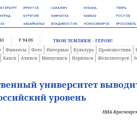
ПЕТЕРБУРГ
ИРКУТСК
САХАЛИН
КУБАНЬ
ТВЕРЬ
НГРАД
БУРЯТИЯ
КАМЧАТКА
КАВКАЗ
РОСТОВ
СК
ЗАБАЙКАЛЬЕ
ВЛАДИВОСТОК
НОВОСИБИРСК
ЯРОСЛАВЛЬ
.41
€ 94.06
ТВОИ ЗЕМЛЯКИ - ГЕРОИ!
о
Финансы
Фото
Интервью
Культура
Происшествия
Канск
Ачинск
Минусинск
Норильск
Железногорск
З
твенный университет выводи
оссийский уровень
НИА-Красноярс