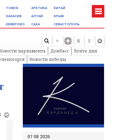
ТОМСК
АРКТИКА
КИТАЙ
ХАКАСИЯ
АЛТАЙ
КРЫМ
КЕМЕРОВО
САХА
СЕВАСТОПОЛЬ
Новости парламента
Донбасс
Лента дня
еленогорск
Новости победы
т
к
07 08 2026