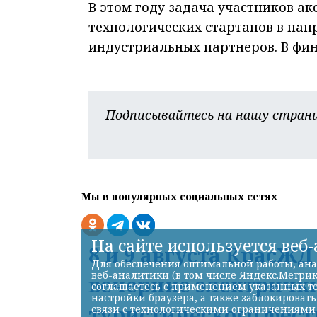
В этом году задача участников а
технологических стартапов в на
индустриальных партнеров. В фи
Подписывайтесь на нашу страни
Мы в популярных социальных сетях
На сайте используется веб
8 и 9 августа КрасЖ
Для обеспечения оптимальной работы, ана
веб-аналитики (в том числе Яндекс.Метрик
вечерние электрички
соглашаетесь с применением указанных те
настройки браузера, а также заблокироват
туристического фест
связи с технологическими ограничениями