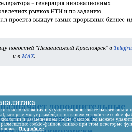
кселератора – генерация инновационных
правлениях рынков НТИ и по заданию
нал проекта выйдут самые прорывные бизнес-и
цу новостей "Независимый Красноярск" в
Telegr
и в
MAX
.
-аналитика
Д назначает дополнительные
лиза использования и улучшения пользовательского опыта н
а), которые могут размещать на вашем устройстве cookie-фа
 для доставки гостей
хнологий и размещением cookie-файлов. Вы можете удалить 
ь размещение cookie-файлов, однако при этом некоторые фу
иваля в Дивногорске
 движка.
Подробнее