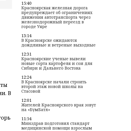
15:40
Красноярская железная дорога
предупреждает об ограничениях
движения автотранспорта через
железнодорожный переезд в
городе Уяре
13:14
В Красноярске ожидаются
дождливые и ветреные выходные
12:31
Красноярские ученые вывели
новые сорта картофеля и сои для
Сибири и Дальнего Востока
12:24
В Красноярске начали строить
нты
второй этаж новой школы на
Стасовой
и. В
12:01
Жителей Красноярского края зовут
на «БумБатл»
горь
11:54
Минздрав подготовил стандарт
медицинской помощи взрослым