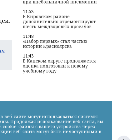
при внебольничной пневмонии
11:53
В Кировском районе
деи.
дополнительно отремонтируют
шесть междворовых проездов
11:48
«Набор первых» стал частью
истории Красноярска
am
11:43
В Канском округе продолжается
оценка подготовки к новому
учебному году
а веб-сайте могут использоваться системы
йлы. Продолжая использование веб-сайта, вы
cookie-файлы с вашего устройства через
нкции веб-сайта могут быть недоступными в