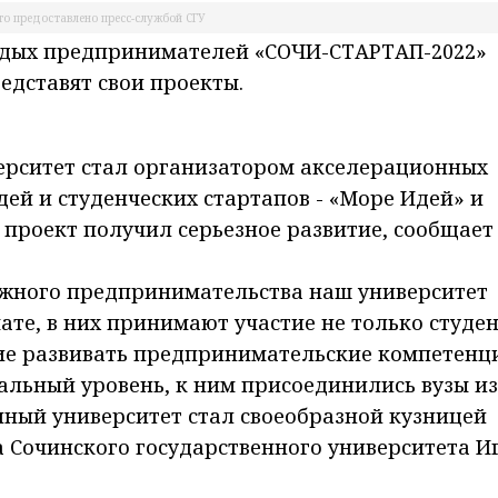
о предоставлено пресс-службой СГУ
одых предпринимателей «СОЧИ-СТАРТАП-2022»
едставят свои проекты.
ерситет стал организатором акселерационных
ей и студенческих стартапов - «Море Идей» и
 проект получил серьезное развитие, сообщает
жного предпринимательства наш университет
ате, в них принимают участие не только студе
ие развивать предпринимательские компетенци
альный уровень, к ним присоединились вузы из
нный университет стал своеобразной кузницей
ра Сочинского государственного университета И