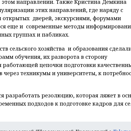
в этом направлении. Также Кристина Демкина
уляризации этих направлений, где наряду с
 открытых дверей, экскурсиями, форумами
ться еще и современные методы информировани
нных группах и пабликах.
тв сельского хозяйства и образования сделал
рамм обучения, их разворота в сторону
я работающей цепочки подготовки качественн
в через техникумы и университеты, к потребно
я разработать резолюцию, которая ляжет в ос
еменных подходов к подготовке кадров для се