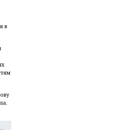
я в
и
ых
стям
нову
ла.