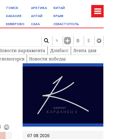
ТОМСК
АРКТИКА
КИТАЙ
ХАКАСИЯ
АЛТАЙ
КРЫМ
КЕМЕРОВО
САХА
СЕВАСТОПОЛЬ
Новости парламента
Донбасс
Лента дня
еленогорск
Новости победы
к
07 08 2026