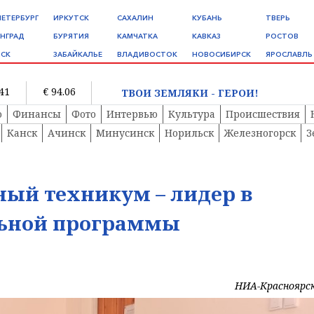
ПЕТЕРБУРГ
ИРКУТСК
САХАЛИН
КУБАНЬ
ТВЕРЬ
НГРАД
БУРЯТИЯ
КАМЧАТКА
КАВКАЗ
РОСТОВ
СК
ЗАБАЙКАЛЬЕ
ВЛАДИВОСТОК
НОВОСИБИРСК
ЯРОСЛАВЛЬ
.41
€ 94.06
ТВОИ ЗЕМЛЯКИ - ГЕРОИ!
о
Финансы
Фото
Интервью
Культура
Происшествия
Канск
Ачинск
Минусинск
Норильск
Железногорск
З
ный техникум – лидер в
льной программы
НИА-Красноярс