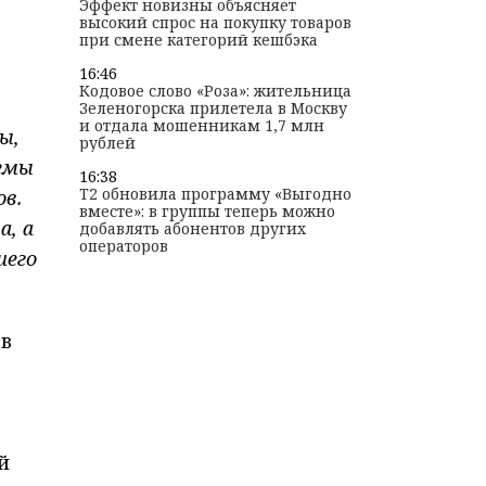
Эффект новизны объясняет
высокий спрос на покупку товаров
при смене категорий кешбэка
16:46
Кодовое слово «Роза»: жительница
Зеленогорска прилетела в Москву
и отдала мошенникам 1,7 млн
ы,
рублей
хемы
16:38
T2 обновила программу «Выгодно
ов.
вместе»: в группы теперь можно
а, а
добавлять абонентов других
операторов
шего
 в
й