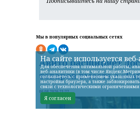
Подписывайтесь на нашу страни
Мы в популярных социальных сетях
На сайте используется веб
Авито расширяет до
Для обеспечения оптимальной работы, ана
веб-аналитики (в том числе Яндекс.Метрик
товаров вместе с «Ба
соглашаетесь с применением указанных те
настройки браузера, а также заблокироват
связи с технологическими ограничениями
06.08.2026 21:22
Я согласен