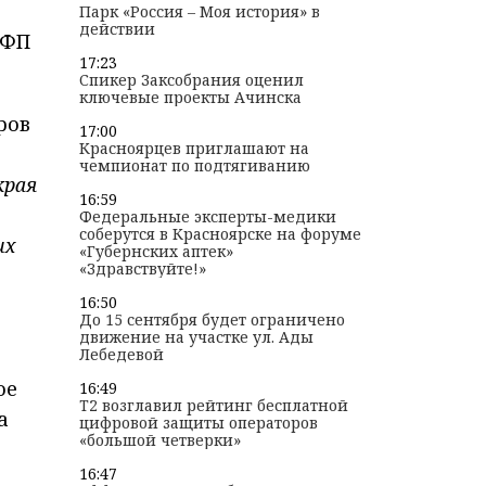
Парк «Россия – Моя история» в
действии
 ФП
17:23
Спикер Заксобрания оценил
ключевые проекты Ачинска
ров
17:00
Красноярцев приглашают на
чемпионат по подтягиванию
края
16:59
Федеральные эксперты-медики
соберутся в Красноярске на форуме
их
«Губернских аптек»
«Здравствуйте!»
16:50
До 15 сентября будет ограничено
движение на участке ул. Ады
Лебедевой
ое
16:49
T2 возглавил рейтинг бесплатной
а
цифровой защиты операторов
«большой четверки»
16:47