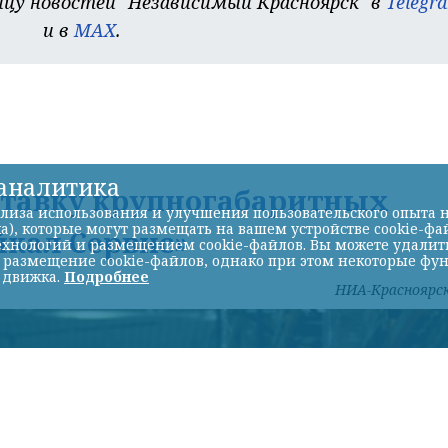
цу новостей "Независимый Красноярск" в
Telegr
и в
MAX
.
-аналитика
ставку крупногабаритных
лиза использования и улучшения пользовательского опыта н
а), которые могут размещать на вашем устройстве cookie-фа
йкал Сервис»
хнологий и размещением cookie-файлов. Вы можете удалить 
ь размещение cookie-файлов, однако при этом некоторые фу
 движка.
Подробнее
НИА-Красноярс