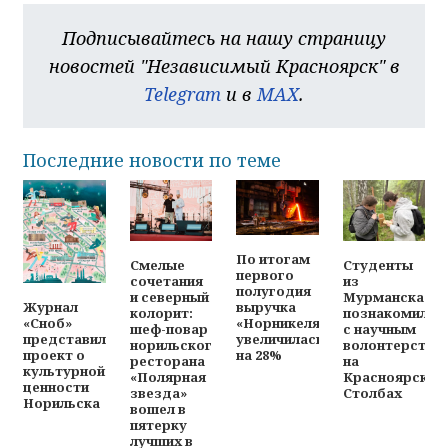
Подписывайтесь на нашу страницу
новостей "Независимый Красноярск" в
Telegram
и в
MAX
.
Последние новости по теме
По итогам
Смелые
Студенты
первого
сочетания
из
полугодия
и северный
Мурманска
выручка
Журнал
колорит:
познакомилис
«Норникеля»
«Сноб»
шеф-повар
с научным
увеличилась
представил
норильского
волонтерство
на 28%
проект о
ресторана
на
культурной
«Полярная
Красноярских
ценности
звезда»
Столбах
Норильска
вошел в
пятерку
лучших в