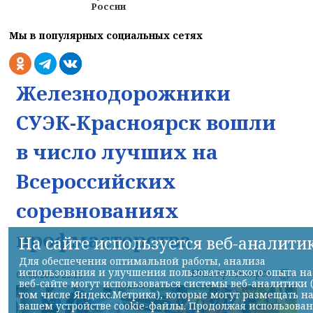
России
Мы в популярных социальных сетях
Железнодорожники
СУЭК-Красноярск вошли
в число лучших на
Всероссийских
соревнованиях
профмастерства
На сайте используется веб-аналити
Для обеспечения оптимальной работы, анализа
использования и улучшения пользовательского опыта на
НИА-Красноярск
07.08.2026 22:13
веб-сайте могут использоваться системы веб-аналитики 
том числе Яндекс.Метрика), которые могут размещать н
вашем устройстве cookie-файлы. Продолжая использова