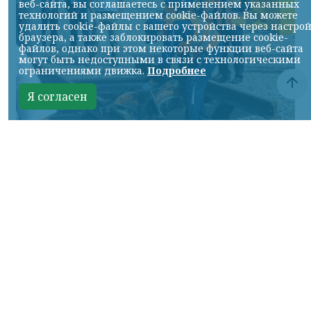
веб-сайта, вы соглашаетесь с применением указанных
технологий и размещением cookie-файлов. Вы можете
удалить cookie-файлы с вашего устройства через настро
браузера, а также заблокировать размещение cookie-
файлов, однако при этом некоторые функции веб-сайта
могут быть недоступными в связи с технологическими
ограничениями движка.
Подробнее
Я согласен
Фото: АО «СУЭК-Хакасия»
КРАСНОЯРСКИЙ КРАЙ, /НИА-
КРАСНОЯРСК/. Специалисты Бородинского
погрузочно-транспортного управления
стали призёрами Всероссийских
соревнований профессионального
мастерства «Логистический Олимп»,
которые прошли в Республике Хакасия.