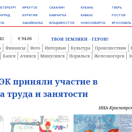
ПЕТЕРБУРГ
ИРКУТСК
САХАЛИН
КУБАНЬ
ТВЕРЬ
НГРАД
БУРЯТИЯ
КАМЧАТКА
КАВКАЗ
РОСТОВ
СК
ЗАБАЙКАЛЬЕ
ВЛАДИВОСТОК
НОВОСИБИРСК
ЯРОСЛАВЛЬ
.41
€ 94.06
ТВОИ ЗЕМЛЯКИ - ГЕРОИ!
о
Финансы
Фото
Интервью
Культура
Происшествия
Канск
Ачинск
Минусинск
Норильск
Железногорск
З
ЭК приняли участие в
а труда и занятости
НИА-Красноярс