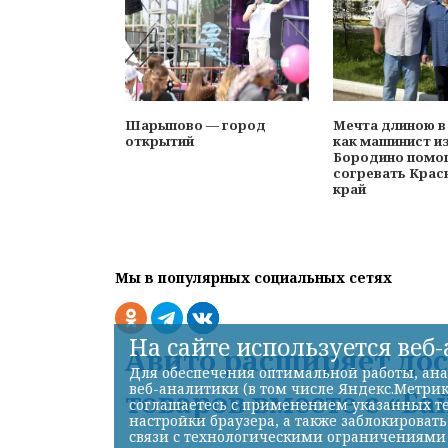
Шарыпово — город
Мечта длиною в
открытий
как машинист и
Бородино помо
согревать Крас
край
Мы в популярных социальных сетях
На сайте используется веб
Авито расширяет до
Для обеспечения оптимальной работы, ана
веб-аналитики (в том числе Яндекс.Метрик
товаров вместе с «Ба
соглашаетесь с применением указанных те
настройки браузера, а также заблокироват
связи с технологическими ограничениями