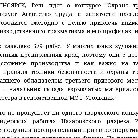
НОЯРСК/. Речь идет о конкурсе "Охрана т
низует Агентство труда и занятости насел
роводится ежегодно с целью привлечь вним
изводственного травматизма и его профилакти
о заявлено 679 работ. У многих юных художн
нных предприятиях края, поэтому они с дет
сложные производства и как важно на т
ь правила техники безопасности и охраны тр
тавшего обладателем третьего призового мес
па – начальник склада взрывчатых материало
сестра в ведомственной МСЧ "Угольщик".
кто не пропускает ни одного творческого конку
йдерских работах Назаровского разреза 
сте получили поощрительный приз в корпорати