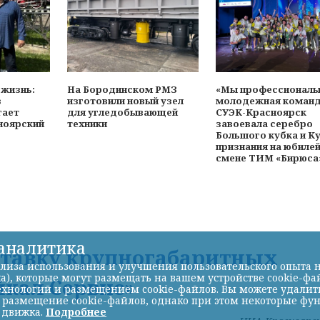
 жизнь:
На Бородинском РМЗ
«Мы профессионалы
з
изготовили новый узел
молодежная коман
гает
для угледобывающей
СУЭК-Красноярск
ноярский
техники
завоевала серебро
Большого кубка и К
признания на юбиле
смене ТИМ «Бирюса
-аналитика
ставку крупногабаритных
лиза использования и улучшения пользовательского опыта н
а), которые могут размещать на вашем устройстве cookie-фа
йкал Сервис»
хнологий и размещением cookie-файлов. Вы можете удалить 
ь размещение cookie-файлов, однако при этом некоторые фу
 движка.
Подробнее