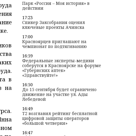
Парк «Россия – Моя история» в
руда
действии
ения
17:23
ание
Спикер Заксобрания оценил
ключевые проекты Ачинска
ке.
17:00
Красноярцев приглашают на
иков
чемпионат по подтягиванию
ства
16:59
Федеральные эксперты-медики
аких
соберутся в Красноярске на форуме
уда.
«Губернских аптек»
«Здравствуйте!»
та в
16:50
в на
До 15 сентября будет ограничено
движение на участке ул. Ады
Лебедевой
16:49
рса.
T2 возглавил рейтинг бесплатной
цифровой защиты операторов
Инна
«большой четверки»
вном
16:47