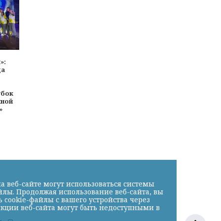
»:
да
убок
йной
»
а веб-сайте могут использоваться системы
йлы. Продолжая использование веб-сайта, вы
cookie-файлы с вашего устройства через
нкции веб-сайта могут быть недоступными в