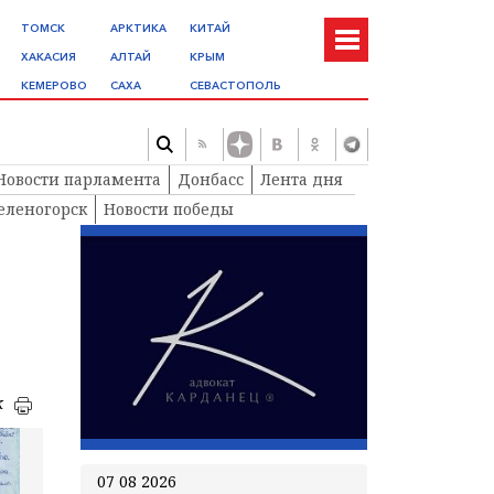
ТОМСК
АРКТИКА
КИТАЙ
ХАКАСИЯ
АЛТАЙ
КРЫМ
КЕМЕРОВО
САХА
СЕВАСТОПОЛЬ
Новости парламента
Донбасс
Лента дня
еленогорск
Новости победы
к
07 08 2026