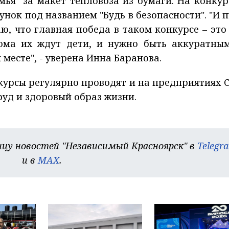
мья" за макет тепловоза из бумаги. На конкур
нок под названием "Будь в безопасности". "И п
ю, что главная победа в таком конкурсе – это
ома их ждут дети, и нужно быть аккуратны
месте", - уверена Инна Баранова.
урсы регулярно проводят и на предприятиях С
руд и здоровый образ жизни.
цу новостей "Независимый Красноярск" в
Telegr
и в
MAX
.