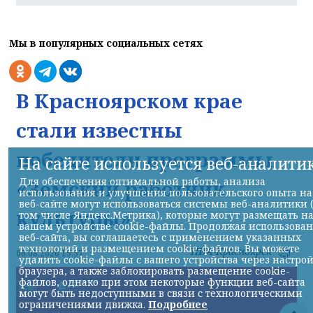
Мы в популярных социальных сетях
В Красноярском крае
стали известны
победители программы
На сайте используется веб-аналити
Для обеспечения оптимальной работы, анализа
«Земский работник
использования и улучшения пользовательского опыта на
веб-сайте могут использоваться системы веб-аналитики 
культуры»
том числе Яндекс.Метрика), которые могут размещать н
вашем устройстве cookie-файлы. Продолжая использова
веб-сайта, вы соглашаетесь с применением указанных
технологий и размещением cookie-файлов. Вы можете
НИА-Красноярск
06.08.2026 15:57
удалить cookie-файлы с вашего устройства через настро
браузера, а также заблокировать размещение cookie-
файлов, однако при этом некоторые функции веб-сайта
могут быть недоступными в связи с технологическими
ограничениями движка.
Подробнее