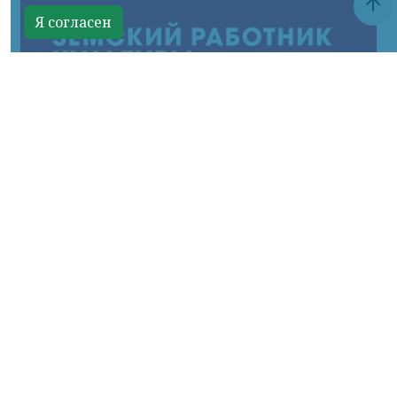
Я согласен
фото с сайта Правительства края
КРАСНОЯРСКИЙ КРАЙ, /НИА-
КРАСНОЯРСК/. В малые города и сёла края
отправятся работать 22 специалиста,
большинство из которых – выпускники
этого года профессиональных
образовательных учреждений культуры
региона. Программа действует в рамках
нацпроекта
«Семья»
.