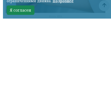
ограничениями движка.
Подробнее
Я согласен
Фото: НИА
КРАСНОЯРСКИЙ КРАЙ, /НИА-КРАСНОЯРСК/.
Заявления на регистрацию брака начали
принимать в первую красивую дату 2027
года — 7 января.
Оформить его можно в Доме семейных
торжеств на проспекте Мира, 24г. Подать
документы будущие молодожены могут
тремя способами: через портал
«Госуслуги», лично в отделе ЗАГС или
через МФЦ.
Как отметили в агентстве ЗАГС края,
возможность заранее выбрать дату