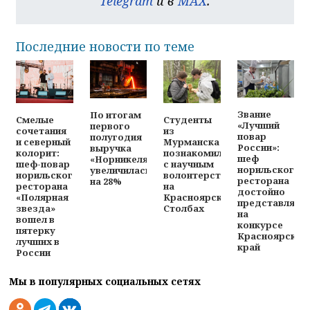
Telegram
и в
MAX
.
Последние новости по теме
Звание
По итогам
Смелые
Студенты
«Лучший
первого
сочетания
из
повар
полугодия
и северный
Мурманска
России»:
выручка
колорит:
познакомились
шеф
«Норникеля»
шеф-повар
с научным
норильского
увеличилась
норильского
волонтерством
ресторана
на 28%
ресторана
на
достойно
«Полярная
Красноярских
представляет
звезда»
Столбах
на
вошел в
конкурсе
пятерку
Красноярский
лучших в
край
России
Мы в популярных социальных сетях