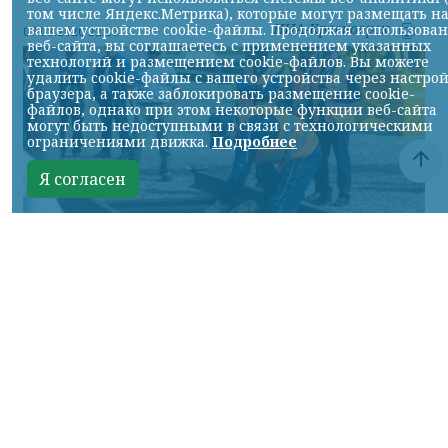
том числе Яндекс.Метрика), которые могут размещать н
НИА-Красноярск
вашем устройстве cookie-файлы. Продолжая использова
07.08.2026 22:13
веб-сайта, вы соглашаетесь с применением указанных
технологий и размещением cookie-файлов. Вы можете
удалить cookie-файлы с вашего устройства через настро
браузера, а также заблокировать размещение cookie-
файлов, однако при этом некоторые функции веб-сайта
могут быть недоступными в связи с технологическими
ограничениями движка.
Подробнее
Я согласен
Фото: АО «СУЭК-Хакасия»
КРАСНОЯРСКИЙ КРАЙ, /НИА-
КРАСНОЯРСК/. Специалисты Бородинского
погрузочно-транспортного управления
стали призёрами Всероссийских