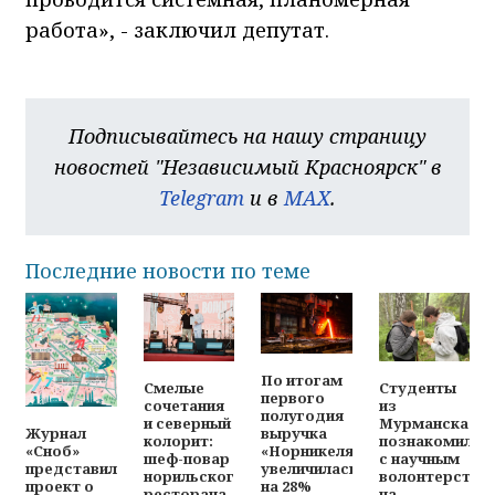
работа», - заключил депутат.
Подписывайтесь на нашу страницу
новостей "Независимый Красноярск" в
Telegram
и в
MAX
.
Последние новости по теме
По итогам
Смелые
Студенты
первого
сочетания
из
полугодия
и северный
Мурманска
выручка
Журнал
колорит:
познакомилис
«Норникеля»
«Сноб»
шеф-повар
с научным
увеличилась
представил
норильского
волонтерство
на 28%
проект о
ресторана
на