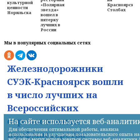
культурной
«Полярная
Красноярских
ценности
звезда»
Столбах
Норильска
вошел в
пятерку
лучших в
России
Мы в популярных социальных сетях
Железнодорожники
СУЭК-Красноярск вошли
в число лучших на
Всероссийских
соревнованиях
На сайте используется веб-аналити
Для обеспечения оптимальной работы, анализа
профмастерства
использования и улучшения пользовательского опыта на
веб-сайте могут использоваться системы веб-аналитики 