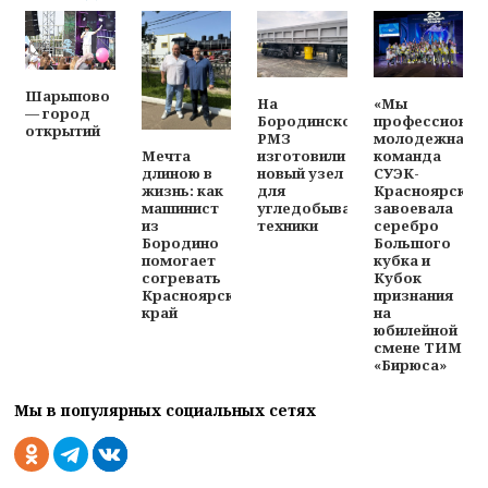
Шарыпово
На
«Мы
— город
Бородинском
профессионал
открытий
РМЗ
молодежная
изготовили
команда
Мечта
новый узел
СУЭК-
длиною в
для
Красноярск
жизнь: как
угледобывающей
завоевала
машинист
техники
серебро
из
Большого
Бородино
кубка и
помогает
Кубок
согревать
признания
Красноярский
на
край
юбилейной
смене ТИМ
«Бирюса»
Мы в популярных социальных сетях