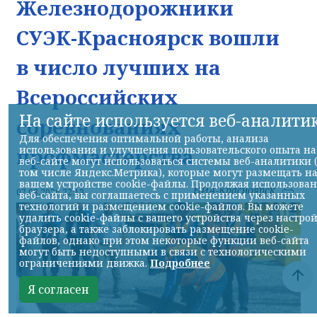
Железнодорожники
СУЭК-Красноярск вошли
в число лучших на
Всероссийских
На сайте используется веб-аналити
соревнованиях
Для обеспечения оптимальной работы, анализа
использования и улучшения пользовательского опыта на
профмастерства
веб-сайте могут использоваться системы веб-аналитики 
том числе Яндекс.Метрика), которые могут размещать н
вашем устройстве cookie-файлы. Продолжая использова
НИА-Красноярск
07.08.2026 22:13
веб-сайта, вы соглашаетесь с применением указанных
технологий и размещением cookie-файлов. Вы можете
удалить cookie-файлы с вашего устройства через настро
браузера, а также заблокировать размещение cookie-
файлов, однако при этом некоторые функции веб-сайта
могут быть недоступными в связи с технологическими
ограничениями движка.
Подробнее
Я согласен