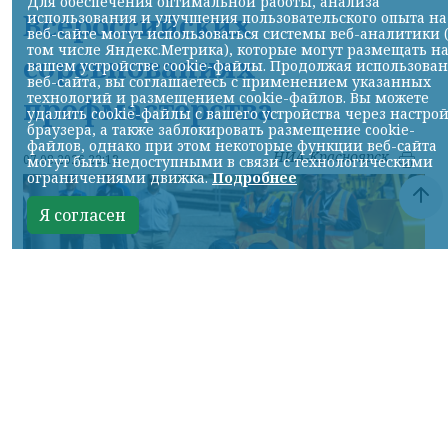
Для обеспечения оптимальной работы, анализа
Всероссийских
использования и улучшения пользовательского опыта на
веб-сайте могут использоваться системы веб-аналитики 
том числе Яндекс.Метрика), которые могут размещать н
соревнованиях
вашем устройстве cookie-файлы. Продолжая использова
веб-сайта, вы соглашаетесь с применением указанных
технологий и размещением cookie-файлов. Вы можете
профмастерства
удалить cookie-файлы с вашего устройства через настро
браузера, а также заблокировать размещение cookie-
файлов, однако при этом некоторые функции веб-сайта
НИА-Красноярск
07.08.2026 22:13
могут быть недоступными в связи с технологическими
ограничениями движка.
Подробнее
Я согласен