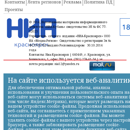
Контакты
Лента регионов
Реклама
Политика ПД
Проекты
© 2014, Использованы материалы информационного
агентства «НИА-Кубань» свидетельство ЭЛ № ФС 77-
52023
Учредитель сетевого издания «НИА-Красноярск» ООО
ИА «Медиа-Регион» Свидетельство о регистрации Эл №
ФС77-59710 выдано Роскомнадзором 30.10.2014
года
Контакты: Ниа-Красноярск | 660449, г. Красноярск, ул.
Белинского, 1, офис 700 | тел. (391) 274-61-34,| эл.
почта редакции: nia12@yandex.ru
На сайте используется веб-аналити
Для обеспечения оптимальной работы, анализа
использования и улучшения пользовательского опыта на
веб-сайте могут использоваться системы веб-аналитики 
том числе Яндекс.Метрика), которые могут размещать н
вашем устройстве cookie-файлы. Продолжая использова
веб-сайта, вы соглашаетесь с применением указанных
технологий и размещением cookie-файлов. Вы можете
удалить cookie-файлы с вашего устройства через настро
браузера, а также заблокировать размещение cookie-
файлов, однако при этом некоторые функции веб-сайта