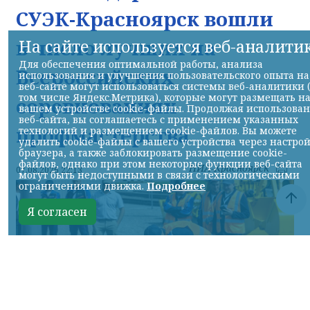
СУЭК-Красноярск вошли
в число лучших на
На сайте используется веб-аналити
Для обеспечения оптимальной работы, анализа
Всероссийских
использования и улучшения пользовательского опыта на
веб-сайте могут использоваться системы веб-аналитики 
том числе Яндекс.Метрика), которые могут размещать н
соревнованиях
вашем устройстве cookie-файлы. Продолжая использова
веб-сайта, вы соглашаетесь с применением указанных
профмастерства
технологий и размещением cookie-файлов. Вы можете
удалить cookie-файлы с вашего устройства через настро
браузера, а также заблокировать размещение cookie-
файлов, однако при этом некоторые функции веб-сайта
НИА-Красноярск
07.08.2026 22:13
могут быть недоступными в связи с технологическими
ограничениями движка.
Подробнее
Я согласен