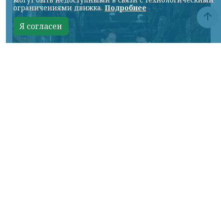
ограничениями движка.
Подробнее
Я согласен
Фото предоставлено пресс-службой "Байкал Сервис"
КРАСНОЯРСКИЙ КРАЙ, /НИА-КРАСНОЯРСК/.
Авито Доставка расширяет направление
крупногабаритных отправок:
пользователям стала доступна доставка
через транспортную компанию «Байкал