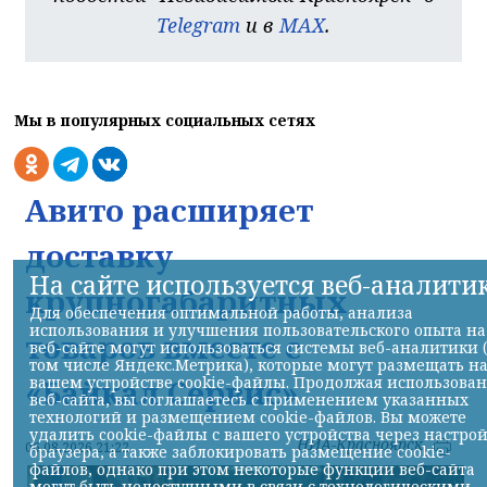
Telegram
и в
MAX
.
Мы в популярных социальных сетях
Авито расширяет
доставку
На сайте используется веб-аналити
крупногабаритных
Для обеспечения оптимальной работы, анализа
использования и улучшения пользовательского опыта на
товаров вместе с
веб-сайте могут использоваться системы веб-аналитики 
том числе Яндекс.Метрика), которые могут размещать н
вашем устройстве cookie-файлы. Продолжая использова
«Байкал Сервис»
веб-сайта, вы соглашаетесь с применением указанных
технологий и размещением cookie-файлов. Вы можете
удалить cookie-файлы с вашего устройства через настро
НИА-Красноярск
06.08.2026 21:22
браузера, а также заблокировать размещение cookie-
файлов, однако при этом некоторые функции веб-сайта
могут быть недоступными в связи с технологическими