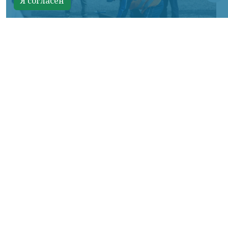
Я согласен
Фото: АО «СУЭК-Хакасия»
КРАСНОЯРСКИЙ КРАЙ, /НИА-
КРАСНОЯРСК/. Специалисты Бородинского
погрузочно-транспортного управления
стали призёрами Всероссийских
соревнований профессионального
мастерства «Логистический Олимп»,
которые прошли в Республике Хакасия.
За звание лучших боролись