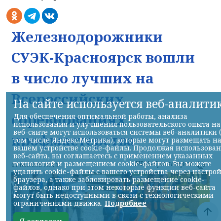
Железнодорожники
СУЭК-Красноярск вошли
в число лучших на
Всероссийских
На сайте используется веб-аналити
соревнованиях
Для обеспечения оптимальной работы, анализа
использования и улучшения пользовательского опыта на
веб-сайте могут использоваться системы веб-аналитики 
профмастерства
том числе Яндекс.Метрика), которые могут размещать н
вашем устройстве cookie-файлы. Продолжая использова
веб-сайта, вы соглашаетесь с применением указанных
НИА-Красноярск
технологий и размещением cookie-файлов. Вы можете
07.08.2026 22:13
удалить cookie-файлы с вашего устройства через настро
браузера, а также заблокировать размещение cookie-
файлов, однако при этом некоторые функции веб-сайта
могут быть недоступными в связи с технологическими
ограничениями движка.
Подробнее