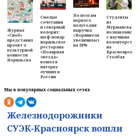
По итогам
Смелые
Студенты
первого
сочетания
из
полугодия
и северный
Мурманска
выручка
Журнал
колорит:
познакомилис
«Норникеля»
«Сноб»
шеф-повар
с научным
увеличилась
представил
норильского
волонтерство
на 28%
проект о
ресторана
на
культурной
«Полярная
Красноярских
ценности
звезда»
Столбах
Норильска
вошел в
пятерку
лучших в
России
Мы в популярных социальных сетях
Железнодорожники
СУЭК-Красноярск вошли