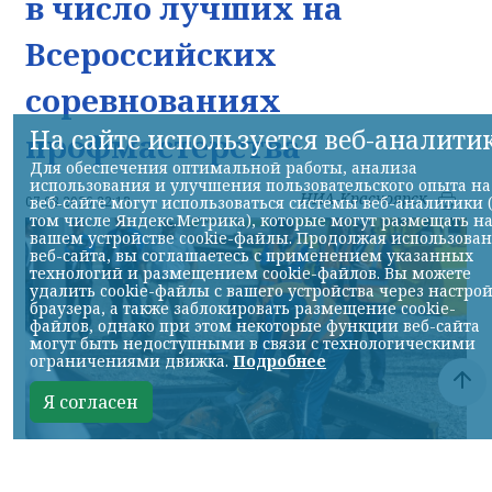
в число лучших на
Всероссийских
соревнованиях
На сайте используется веб-аналити
профмастерства
Для обеспечения оптимальной работы, анализа
использования и улучшения пользовательского опыта на
НИА-Красноярск
веб-сайте могут использоваться системы веб-аналитики 
07.08.2026 22:13
том числе Яндекс.Метрика), которые могут размещать н
вашем устройстве cookie-файлы. Продолжая использова
веб-сайта, вы соглашаетесь с применением указанных
технологий и размещением cookie-файлов. Вы можете
удалить cookie-файлы с вашего устройства через настро
браузера, а также заблокировать размещение cookie-
файлов, однако при этом некоторые функции веб-сайта
могут быть недоступными в связи с технологическими
ограничениями движка.
Подробнее
Я согласен