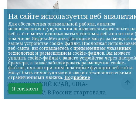
На сайте используется веб-аналити
Для обеспечения оптимальной работы, анализа
использования и улучшения пользовательского опыта на
веб-сайте могут использоваться системы веб-аналитики 
том числе Яндекс.Метрика), которые могут размещать н
вашем устройстве cookie-файлы. Продолжая использова
веб-сайта, вы соглашаетесь с применением указанных
технологий и размещением cookie-файлов. Вы можете
удалить cookie-файлы с вашего устройства через настро
браузера, а также заблокировать размещение cookie-
файлов, однако при этом некоторые функции веб-сайта
могут быть недоступными в связи с технологическими
фото с сайта Бумбатл.рф с сайта регионального Правительства
ограничениями движка.
Подробнее
КРАСНОЯРСКИЙ КРАЙ, /НИА-
Я согласен
КРАСНОЯРСК/. В России стартовала
Всероссийская акция «БумБатл». Жителей
Красноярского края приглашают сделать
из макулатуры воздушного змея.
Запечатлеть полёт воздушного змея