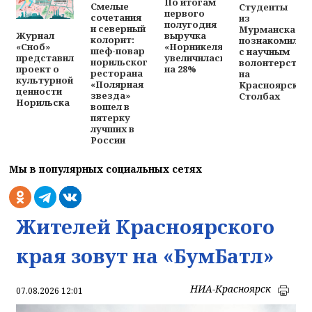
По итогам
Смелые
Студенты
первого
сочетания
из
полугодия
и северный
Мурманска
выручка
Журнал
колорит:
познакомилис
«Норникеля»
«Сноб»
шеф-повар
с научным
увеличилась
представил
норильского
волонтерство
на 28%
проект о
ресторана
на
культурной
«Полярная
Красноярских
ценности
звезда»
Столбах
Норильска
вошел в
пятерку
лучших в
России
Мы в популярных социальных сетях
Жителей Красноярского
края зовут на «БумБатл»
НИА-Красноярск
07.08.2026 12:01