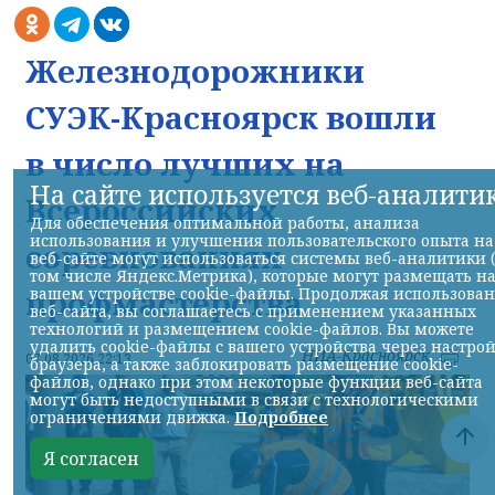
Железнодорожники
СУЭК-Красноярск вошли
в число лучших на
На сайте используется веб-аналити
Всероссийских
Для обеспечения оптимальной работы, анализа
использования и улучшения пользовательского опыта на
соревнованиях
веб-сайте могут использоваться системы веб-аналитики 
том числе Яндекс.Метрика), которые могут размещать н
профмастерства
вашем устройстве cookie-файлы. Продолжая использова
веб-сайта, вы соглашаетесь с применением указанных
технологий и размещением cookie-файлов. Вы можете
удалить cookie-файлы с вашего устройства через настро
НИА-Красноярск
07.08.2026 22:13
браузера, а также заблокировать размещение cookie-
файлов, однако при этом некоторые функции веб-сайта
могут быть недоступными в связи с технологическими
ограничениями движка.
Подробнее
Я согласен