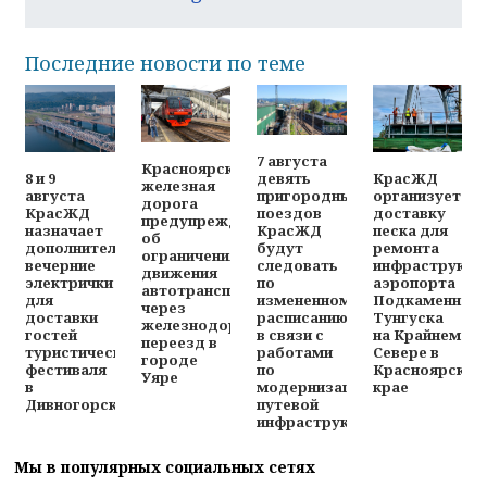
Последние новости по теме
7 августа
Красноярская
8 и 9
КрасЖД
девять
железная
августа
организует
пригородных
дорога
КрасЖД
доставку
поездов
предупреждает
назначает
песка для
КрасЖД
об
дополнительные
ремонта
будут
ограничениях
вечерние
инфраструкту
следовать
движения
электрички
аэропорта
по
автотранспорта
для
Подкаменная
измененному
через
доставки
Тунгуска
расписанию
железнодорожный
гостей
на Крайнем
в связи с
переезд в
туристического
Севере в
работами
городе
фестиваля
Красноярском
по
Уяре
в
крае
модернизации
Дивногорске
путевой
инфраструктуры
Мы в популярных социальных сетях