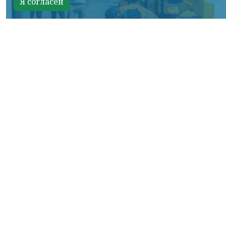
Я согласен
Фото: АО «СУЭК-Хакасия»
КРАСНОЯРСКИЙ КРАЙ, /НИА-
КРАСНОЯРСК/. Специалисты Бородинского
погрузочно-транспортного управления
стали призёрами Всероссийских
соревнований профессионального
мастерства «Логистический Олимп»,
которые прошли в Республике Хакасия.