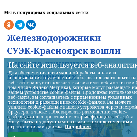
Мы в популярных социальных сетях
Железнодорожники
СУЭК-Красноярск вошли
в число лучших на
На сайте используется веб-аналити
Для обеспечения оптимальной работы, анализа
Всероссийских
использования и улучшения пользовательского опыта на
веб-сайте могут использоваться системы веб-аналитики 
соревнованиях
том числе Яндекс.Метрика), которые могут размещать н
вашем устройстве cookie-файлы. Продолжая использова
веб-сайта, вы соглашаетесь с применением указанных
профмастерства
технологий и размещением cookie-файлов. Вы можете
удалить cookie-файлы с вашего устройства через настро
браузера, а также заблокировать размещение cookie-
НИА-Красноярск
файлов, однако при этом некоторые функции веб-сайта
07.08.2026 22:13
могут быть недоступными в связи с технологическими
ограничениями движка.
Подробнее