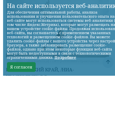
На сайте используется веб-аналити
Для обеспечения оптимальной работы, анализа
использования и улучшения пользовательского опыта на
веб-сайте могут использоваться системы веб-аналитики 
том числе Яндекс.Метрика), которые могут размещать н
вашем устройстве cookie-файлы. Продолжая использова
веб-сайта, вы соглашаетесь с применением указанных
технологий и размещением cookie-файлов. Вы можете
удалить cookie-файлы с вашего устройства через настро
браузера, а также заблокировать размещение cookie-
файлов, однако при этом некоторые функции веб-сайта
могут быть недоступными в связи с технологическими
ограничениями движка.
Подробнее
фото с сайта Бумбатл.рф с сайта регионального Правительства
Я согласен
КРАСНОЯРСКИЙ КРАЙ, /НИА-
КРАСНОЯРСК/. В России стартовала
Всероссийская акция «БумБатл». Жителей
Красноярского края приглашают сделать
из макулатуры воздушного змея.
Запечатлеть полёт воздушного змея