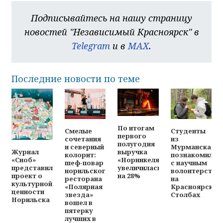
Подписывайтесь на нашу страницу
новостей "Независимый Красноярск" в
Telegram
и в
MAX
.
Последние новости по теме
По итогам
Смелые
Студенты
первого
сочетания
из
полугодия
и северный
Мурманска
выручка
Журнал
колорит:
познакомилис
«Норникеля»
«Сноб»
шеф-повар
с научным
увеличилась
представил
норильского
волонтерство
на 28%
проект о
ресторана
на
культурной
«Полярная
Красноярских
ценности
звезда»
Столбах
Норильска
вошел в
пятерку
лучших в