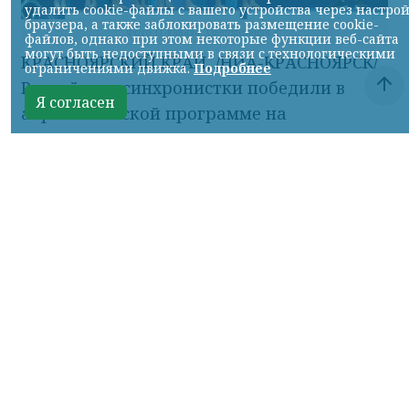
удалить cookie-файлы с вашего устройства через настро
браузера, а также заблокировать размещение cookie-
Фото ТГ-канала "Спецоперация Z"
файлов, однако при этом некоторые функции веб-сайта
могут быть недоступными в связи с технологическими
КРАСНОЯРСКИЙ КРАЙ, /НИА-КРАСНОЯРСК/.
ограничениями движка.
Подробнее
Российские синхронистки победили в
Я согласен
акробатической программе на
чемпионате Европы.
Елизавета Минаева, Екатерина Коссова,
Елизавета Смирнова, Елена Шабанова,
Эвелина Симонова, Ольга Тютюник,
Валерия Плеханова и Майя Дорошко —
трёхкратные чемпионки.
Об этом сообщил ТГ-канал «Спецоперация
Z».