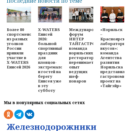
Последние новости по теме
Более 80
X-WATERS
Международный
«Норильск
спортсменов
Енисей
форум
–
из разных
2026:
ИНТЕР
Красноярск:
уголков
большой
ТАЙГАСТРО:
лаборатория
России
спортивный
команда
вкусов»:
приняли
праздник
норильских
команда
участие в
для
рестораторов
Агентства
X-WATERS
пловцов-
перенимает
развития
Енисей 2026
экстремалов
опыт
Норильска
и гостей на
ведущих
представила
берегу
шеф-
гастрономиче
Енисея уже
поваров
проект на
в эту
«Тайгэйр»
субботу
Мы в популярных социальных сетях
Железнодорожники