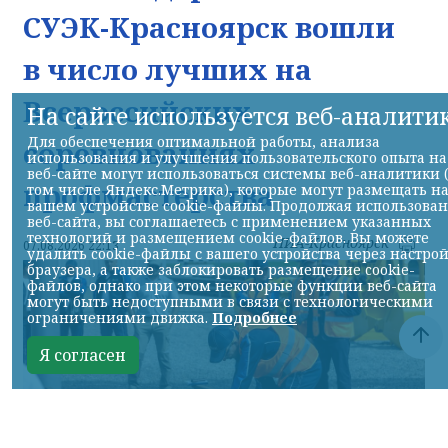
СУЭК-Красноярск вошли
в число лучших на
Всероссийских
На сайте используется веб-аналити
Для обеспечения оптимальной работы, анализа
соревнованиях
использования и улучшения пользовательского опыта на
веб-сайте могут использоваться системы веб-аналитики 
профмастерства
том числе Яндекс.Метрика), которые могут размещать н
вашем устройстве cookie-файлы. Продолжая использова
веб-сайта, вы соглашаетесь с применением указанных
технологий и размещением cookie-файлов. Вы можете
НИА-Красноярск
07.08.2026 22:13
удалить cookie-файлы с вашего устройства через настро
браузера, а также заблокировать размещение cookie-
файлов, однако при этом некоторые функции веб-сайта
могут быть недоступными в связи с технологическими
ограничениями движка.
Подробнее
Я согласен