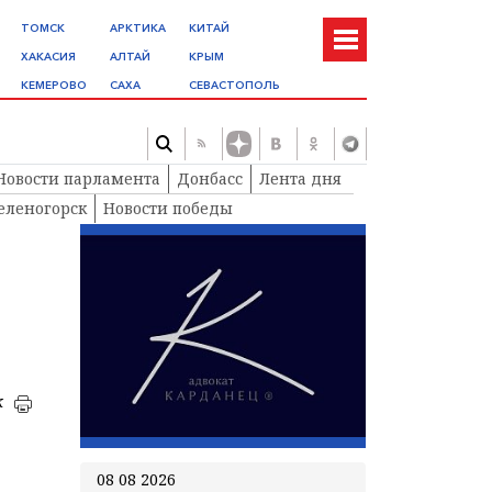
ТОМСК
АРКТИКА
КИТАЙ
ХАКАСИЯ
АЛТАЙ
КРЫМ
КЕМЕРОВО
САХА
СЕВАСТОПОЛЬ
Новости парламента
Донбасс
Лента дня
еленогорск
Новости победы
к
08 08 2026