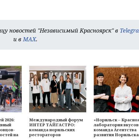
цу новостей "Независимый Красноярск" в
Telegr
и в
MAX
.
й 2026:
Международный форум
«Норильск – Красно
ивный
ИНТЕР ТАЙГАСТРО:
лаборатория вкусов
ловцов-
команда норильских
команда Агентства
остей на
рестораторов
развития Норильска