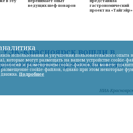
же в эту
перенимает опыт
представила
ведущих шеф-поваров
гастрономический
проект на «Тайгэйр
-аналитика
УЭК-Красноярск вошли в
лиза использования и улучшения пользовательского опыта н
а), которые могут размещать на вашем устройстве cookie-фа
ероссийских соревнованиях
хнологий и размещением cookie-файлов. Вы можете удалить 
ь размещение cookie-файлов, однако при этом некоторые фу
 движка.
Подробнее
НИА-Красноярс