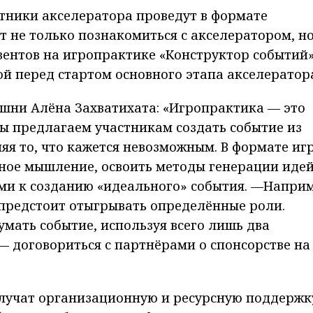
тники акселератора проведут в формате
т не только познакомиться с акселератором, но
ивентов на игропрактике «Конструктор событий»
ой перед стартом основного этапа акселератор
шни Алёна Захватихата: «Игропрактика — это
Мы предлагаем участникам создать событие из
яя то, что кажется невозможным. В формате иг
ное мышление, освоить методы генерации идей
ми к созданию «идеального» события. —Наприм
 предстоит отыгрывать определённые роли.
мать событие, используя всего лишь два
— договориться с партнёрами о спонсорстве на
олучат организационную и ресурсную поддержк