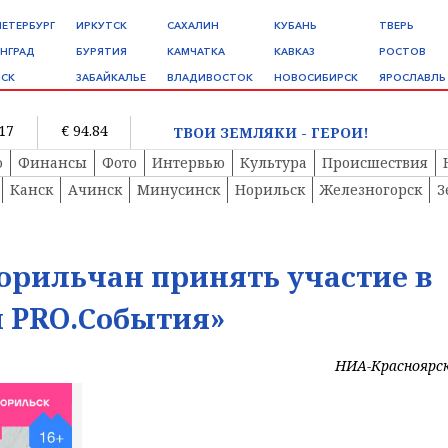
ПЕТЕРБУРГ
ИРКУТСК
САХАЛИН
КУБАНЬ
ТВЕРЬ
НГРАД
БУРЯТИЯ
КАМЧАТКА
КАВКАЗ
РОСТОВ
СК
ЗАБАЙКАЛЬЕ
ВЛАДИВОСТОК
НОВОСИБИРСК
ЯРОСЛАВЛЬ
.17
€ 94.84
ТВОИ ЗЕМЛЯКИ - ГЕРОИ!
о
Финансы
Фото
Интервью
Культура
Происшествия
Канск
Ачинск
Минусинск
Норильск
Железногорск
З
орильчан принять участие в
я PRO.События»
НИА-Красноярс