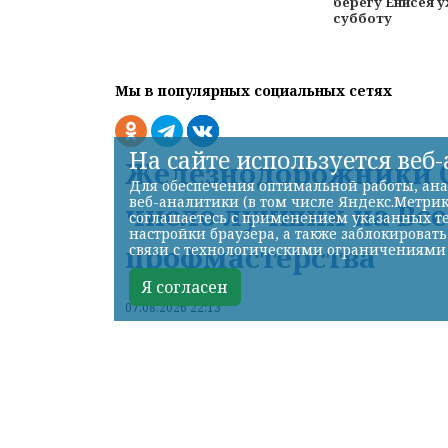
берегу Енисея у
субботу
Мы в популярных социальных сетях
На сайте используется веб
Железнодорожники С
Для обеспечения оптимальной работы, ана
веб-аналитики (в том числе Яндекс.Метрик
число лучших на Вс
соглашаетесь с применением указанных те
настройки браузера, а также заблокироват
профмастерства
связи с технологическими ограничениями
Я согласен
07.08.2026 22:13