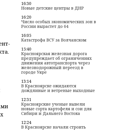
16:30
Новые детские центры в ДНР
16:20
Число особых экономических зон в
России вырастет до 64
16:05
Катастрофа ВСУ за Волчанском
ент-
15:40
кта.
Красноярская железная дорога
предупреждает об ограничениях
движения автотранспорта через
железнодорожный переезд в
городе Уяре
13:14
В Красноярске ожидаются
ы
дождливые и ветреные выходные
12:31
Красноярские ученые вывели
ами
новые сорта картофеля и сои для
Сибири и Дальнего Востока
ах
12:24
В Красноярске начали строить