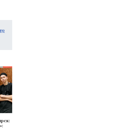
am
ярск:
»: