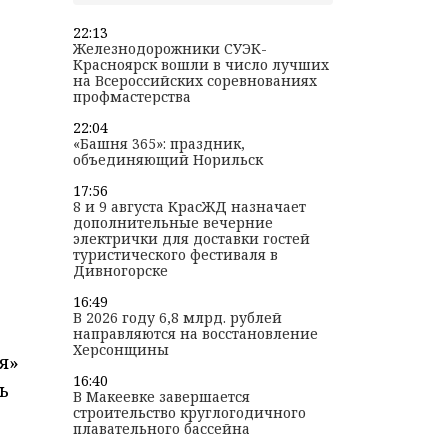
22:13
Железнодорожники СУЭК-
Красноярск вошли в число лучших
на Всероссийских соревнованиях
профмастерства
22:04
«Башня 365»: праздник,
объединяющий Норильск
17:56
8 и 9 августа КрасЖД назначает
дополнительные вечерние
электрички для доставки гостей
туристического фестиваля в
Дивногорске
16:49
В 2026 году 6,8 млрд. рублей
направляются на восстановление
Херсонщины
я»
16:40
ь
В Макеевке завершается
строительство круглогодичного
плавательного бассейна