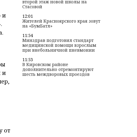
второй этаж новой школы на
Стасовой
 и
12:01
Жителей Красноярского края зовут
.
на «БумБатл»
а.
11:54
Минздрав подготовил стандарт
медицинской помощи взрослым
при внебольничной пневмонии
11:53
ры
В Кировском районе
дополнительно отремонтируют
 и
шесть междворовых проездов
ер,
у от