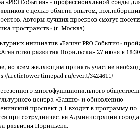
ба «PRO.События» - профессиональной среды дл
тавников с целью обмена опытом, коллабораци
ектов. Авторы лучших проектов смогут посети
а пространств» (г. Москва).
ьтурных инициатив «Башня PRO.События» прой
гентство развития Норильска» 27 июня в 18:30
ое, но всем желающим принять участие необхо
ps://arctictower.timepad.ru/event/3424611/
сесезонного многофункционального обществен
ультурного центра «Башня» и обновлению
Ленинский проспект д 1 входит в программу по
тся при сотрудничестве Администрации города
а развития Норильска.