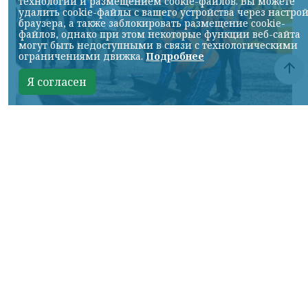
технологий и размещением cookie-файлов. Вы можете
удалить cookie-файлы с вашего устройства через настро
браузера, а также заблокировать размещение cookie-
файлов, однако при этом некоторые функции веб-сайта
могут быть недоступными в связи с технологическими
ограничениями движка.
Подробнее
Я согласен
Фото: АО «СУЭК-Хакасия»
КРАСНОЯРСКИЙ КРАЙ, /НИА-
КРАСНОЯРСК/. Специалисты Бородинского
погрузочно-транспортного управления
стали призёрами Всероссийских
соревнований профессионального
мастерства «Логистический Олимп»,