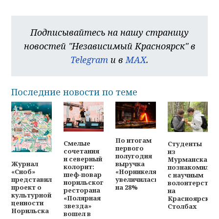
Подписывайтесь на нашу страницу
новостей "Независимый Красноярск" в
Telegram
и в
MAX
.
Последние новости по теме
По итогам
Смелые
Студенты
первого
сочетания
из
полугодия
и северный
Мурманска
выручка
Журнал
колорит:
познакомилис
«Норникеля»
«Сноб»
шеф-повар
с научным
увеличилась
представил
норильского
волонтерство
на 28%
проект о
ресторана
на
культурной
«Полярная
Красноярских
ценности
звезда»
Столбах
Норильска
вошел в