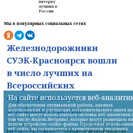
пятерку
лучших в
России
Мы в популярных социальных сетях
Железнодорожники
СУЭК-Красноярск вошли
в число лучших на
Всероссийских
соревнованиях
На сайте используется веб-аналити
Для обеспечения оптимальной работы, анализа
профмастерства
использования и улучшения пользовательского опыта на
веб-сайте могут использоваться системы веб-аналитики 
том числе Яндекс.Метрика), которые могут размещать н
вашем устройстве cookie-файлы. Продолжая использова
НИА-Красноярск
07.08.2026 22:13
веб-сайта, вы соглашаетесь с применением указанных