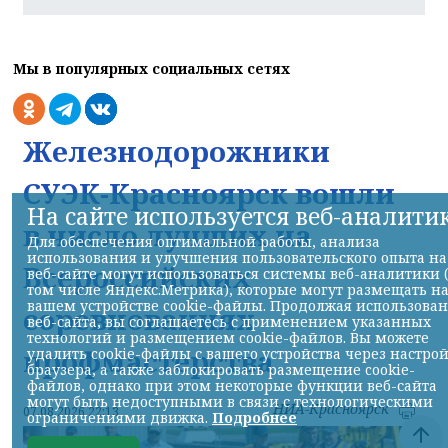
Мы в популярных социальных сетях
Железнодорожники
СУЭК-Красноярск вошли
На сайте используется веб-аналити
в число лучших на
Для обеспечения оптимальной работы, анализа
использования и улучшения пользовательского опыта на
Всероссийских
веб-сайте могут использоваться системы веб-аналитики 
том числе Яндекс.Метрика), которые могут размещать н
вашем устройстве cookie-файлы. Продолжая использова
соревнованиях
веб-сайта, вы соглашаетесь с применением указанных
технологий и размещением cookie-файлов. Вы можете
профмастерства
удалить cookie-файлы с вашего устройства через настро
браузера, а также заблокировать размещение cookie-
файлов, однако при этом некоторые функции веб-сайта
могут быть недоступными в связи с технологическими
НИА-Красноярск
07.08.2026 22:13
ограничениями движка.
Подробнее