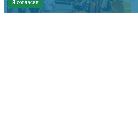
Я согласен
Фото: АО «СУЭК-Хакасия»
КРАСНОЯРСКИЙ КРАЙ, /НИА-
КРАСНОЯРСК/. Специалисты Бородинского
погрузочно-транспортного управления
стали призёрами Всероссийских
соревнований профессионального
мастерства «Логистический Олимп»,