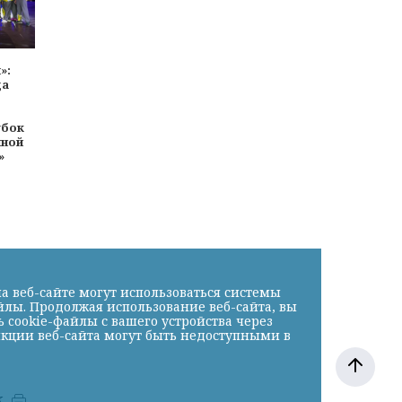
»:
да
убок
йной
»
а веб-сайте могут использоваться системы
йлы. Продолжая использование веб-сайта, вы
cookie-файлы с вашего устройства через
нкции веб-сайта могут быть недоступными в
к