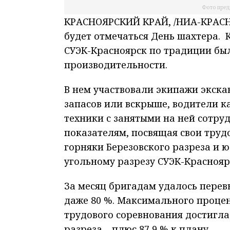
Фото пред
КРАСНОЯРСКИЙ КРАЙ, /НИА-КРАСНОЯ
будет отмечаться День шахтера.
СУЭК-Красноярск по традиции бы
производительности.
В нем участвовали экипажи экскав
запасов или вскрыше, водители к
техники с занятыми на ней сотру
показателям, посвящая свои тру
горняки Березовского разреза и 
угольному разрезу СУЭК-Красноярс
За месяц бригадам удалось перевы
даже 80 %. Максимального процен
трудового соревнования достигла
разреза – плюс 87,9 % к плану.