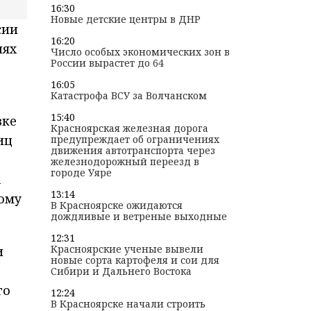
16:30
Новые детские центры в ДНР
сии
16:20
иях
Число особых экономических зон в
России вырастет до 64
16:05
Катастрофа ВСУ за Волчанском
15:40
вке
Красноярская железная дорога
иц
предупреждает об ограничениях
движения автотранспорта через
железнодорожный переезд в
городе Уяре
а
13:14
дому
В Красноярске ожидаются
дождливые и ветреные выходные
12:31
Красноярские ученые вывели
и
новые сорта картофеля и сои для
Сибири и Дальнего Востока
го
12:24
В Красноярске начали строить