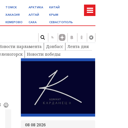
ТОМСК
АРКТИКА
КИТАЙ
ХАКАСИЯ
АЛТАЙ
КРЫМ
КЕМЕРОВО
САХА
СЕВАСТОПОЛЬ
Новости парламента
Донбасс
Лента дня
еленогорск
Новости победы
к
08 08 2026