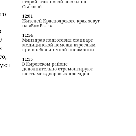
второй этаж новой школы на
Стасовой
го
12:01
Жителей Красноярского края зовут
на «БумБатл»
в
11:54
9
Минздрав подготовил стандарт
медицинской помощи взрослым
х
при внебольничной пневмонии
го,
11:53
В Кировском районе
руют
дополнительно отремонтируют
шесть междворовых проездов