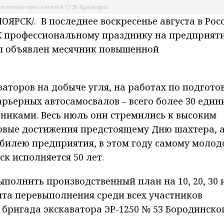
оставлено пресс-службой СУЭК-Красноярск
РСК/. В последнее воскресенье августа в Рос
 К профессиональному празднику на предприят
л объявлен месячник повышенной
аторов на добыче угля, на работах по подгото
арьерных автосамосвалов – всего более 30 един
дниками. Весь июль они стремились к высоким
довые достижения предстоящему Дню шахтера, 
юбилею предприятия, в этом году самому моло
к исполняется 50 лет.
полнить производственный план на 10, 20, 30 
та перевыполнения среди всех участников
 бригада экскаватора ЭР-1250 № 53 Бородинско