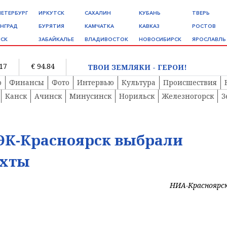
ПЕТЕРБУРГ
ИРКУТСК
САХАЛИН
КУБАНЬ
ТВЕРЬ
НГРАД
БУРЯТИЯ
КАМЧАТКА
КАВКАЗ
РОСТОВ
СК
ЗАБАЙКАЛЬЕ
ВЛАДИВОСТОК
НОВОСИБИРСК
ЯРОСЛАВЛЬ
.17
€ 94.84
ТВОИ ЗЕМЛЯКИ - ГЕРОИ!
о
Финансы
Фото
Интервью
Культура
Происшествия
Канск
Ачинск
Минусинск
Норильск
Железногорск
З
ЭК-Красноярск выбрали
ахты
НИА-Красноярс