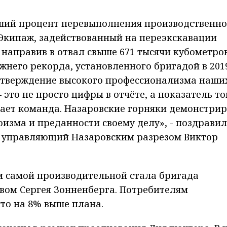
ший процент перевыполнения производственно
9. Экипаж, задействованный на переэкскавации
 направив в отвал свыше 671 тысячи кубометро
жнего рекорда, установленного бригадой в 201
одтверждение высокого профессионализма наши
это не просто цифры в отчёте, а показатель то
тает команда. Назаровские горняки демонстри
изма и преданности своему делу», - поздравил
 управляющий Назаровским разрезом Виктор
м самой производительной стала бригада
вом Сергея Зонненберга. Потребителям
что на 8% выше плана.