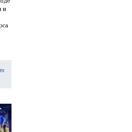
ходе
 и
рса
am