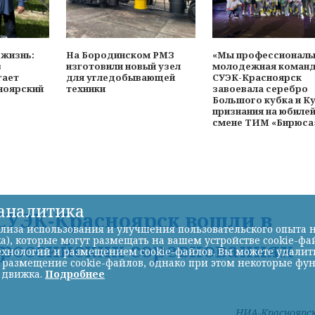
 жизнь:
На Бородинском РМЗ
«Мы профессионалы
з
изготовили новый узел
молодежная коман
гает
для угледобывающей
СУЭК-Красноярск
ноярский
техники
завоевала серебро
Большого кубка и К
признания на юбиле
смене ТИМ «Бирюса
-аналитика
УЭК-Красноярск вошли в
лиза использования и улучшения пользовательского опыта н
а), которые могут размещать на вашем устройстве cookie-фа
ероссийских соревнованиях
хнологий и размещением cookie-файлов. Вы можете удалить 
ь размещение cookie-файлов, однако при этом некоторые фу
 движка.
Подробнее
НИА-Красноярс