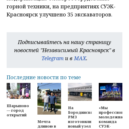
горной техники, на предприятиях СУЭК-
Красноярск улучшено 35 экскаваторов.
Подписывайтесь на нашу страницу
новостей "Независимый Красноярск" в
Telegram
и в
MAX
.
Последние новости по теме
Шарыпово
На
«Мы
— город
Бородинском
профессионал
открытий
РМЗ
молодежная
изготовили
команда
Мечта
новый узел
СУЭК-
длиною в