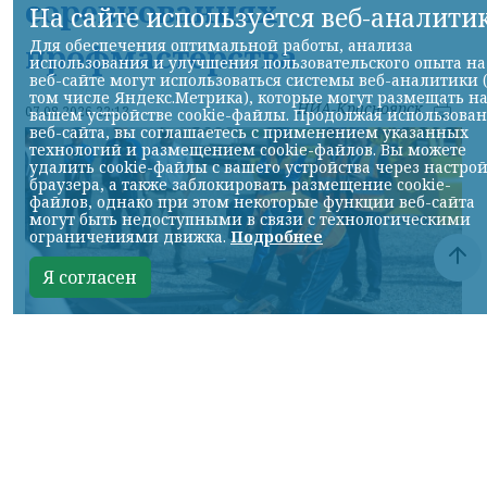
соревнованиях
На сайте используется веб-аналити
Для обеспечения оптимальной работы, анализа
профмастерства
использования и улучшения пользовательского опыта на
веб-сайте могут использоваться системы веб-аналитики 
том числе Яндекс.Метрика), которые могут размещать н
НИА-Красноярск
07.08.2026 22:13
вашем устройстве cookie-файлы. Продолжая использова
веб-сайта, вы соглашаетесь с применением указанных
технологий и размещением cookie-файлов. Вы можете
удалить cookie-файлы с вашего устройства через настро
браузера, а также заблокировать размещение cookie-
файлов, однако при этом некоторые функции веб-сайта
могут быть недоступными в связи с технологическими
ограничениями движка.
Подробнее
Я согласен
Фото: АО «СУЭК-Хакасия»
КРАСНОЯРСКИЙ КРАЙ, /НИА-