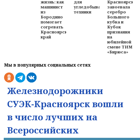
для
Красноярск
жизнь: как
угледобывающей
завоевала
машинист
техники
серебро
из
Большого
Бородино
кубка и
помогает
Кубок
согревать
признания
Красноярский
на
край
юбилейной
смене ТИМ
«Бирюса»
Мы в популярных социальных сетях
Железнодорожники
СУЭК-Красноярск вошли
в число лучших на
Всероссийских