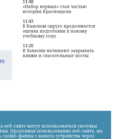
11:48
«Набор первых» стал частью
истории Красноярска
11:43
В Канском округе продолжается
оценка подготовки к новому
учебному году
11:20
В Хакасии начинают закрывать
пляжи и спасательные посты
am
а веб-сайте могут использоваться системы
йлы. Продолжая использование веб-сайта, вы
cookie-файлы с вашего устройства через