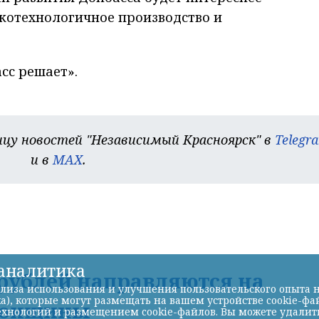
котехнологичное производство и
сс решает».
цу новостей "Независимый Красноярск" в
Telegr
и в
MAX
.
-аналитика
. рублей направляются на
лиза использования и улучшения пользовательского опыта н
а), которые могут размещать на вашем устройстве cookie-фа
рсонщины
хнологий и размещением cookie-файлов. Вы можете удалить 