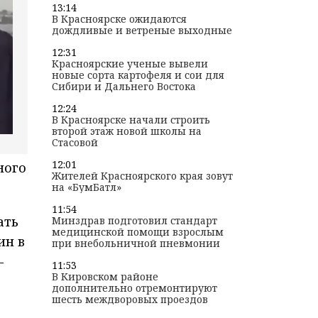
13:14
В Красноярске ожидаются
дождливые и ветреные выходные
12:31
Красноярские ученые вывели
новые сорта картофеля и сои для
Сибири и Дальнего Востока
12:24
В Красноярске начали строить
второй этаж новой школы на
Стасовой
12:01
ного
Жителей Красноярского края зовут
на «БумБатл»
11:54
ать
Минздрав подготовил стандарт
медицинской помощи взрослым
ин в
при внебольничной пневмонии
-
11:53
В Кировском районе
дополнительно отремонтируют
шесть междворовых проездов