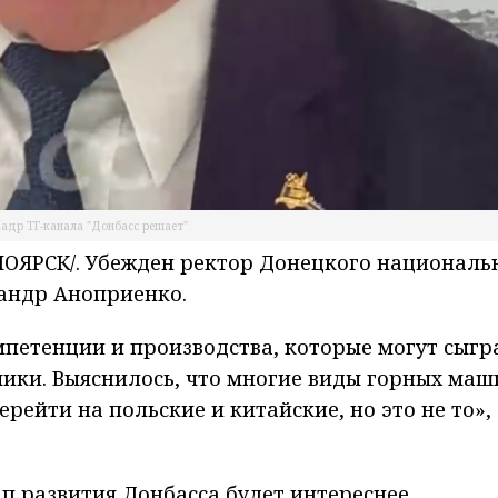
адр ТГ-канала "Донбасс решает"
ОЯРСК/. Убежден ректор Донецкого националь
сандр Аноприенко.
петенции и производства, которые могут сыгр
ики. Выяснилось, что многие виды горных маш
рейти на польские и китайские, но это не то», 
ап развития Донбасса будет интереснее