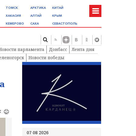
ТОМСК
АРКТИКА
КИТАЙ
ХАКАСИЯ
АЛТАЙ
КРЫМ
КЕМЕРОВО
САХА
СЕВАСТОПОЛЬ
Новости парламента
Донбасс
Лента дня
еленогорск
Новости победы
а
к
07 08 2026