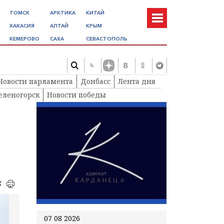
ТОМСК
АРКТИКА
КИТАЙ
ХАКАСИЯ
АЛТАЙ
КРЫМ
КЕМЕРОВО
САХА
СЕВАСТОПОЛЬ
Новости парламента
Донбасс
Лента дня
еленогорск
Новости победы
к
07 08 2026