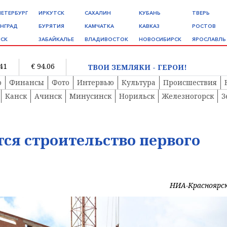
ПЕТЕРБУРГ
ИРКУТСК
САХАЛИН
КУБАНЬ
ТВЕРЬ
НГРАД
БУРЯТИЯ
КАМЧАТКА
КАВКАЗ
РОСТОВ
СК
ЗАБАЙКАЛЬЕ
ВЛАДИВОСТОК
НОВОСИБИРСК
ЯРОСЛАВЛЬ
.41
€ 94.06
ТВОИ ЗЕМЛЯКИ - ГЕРОИ!
о
Финансы
Фото
Интервью
Культура
Происшествия
Канск
Ачинск
Минусинск
Норильск
Железногорск
З
тся строительство первого
НИА-Красноярс