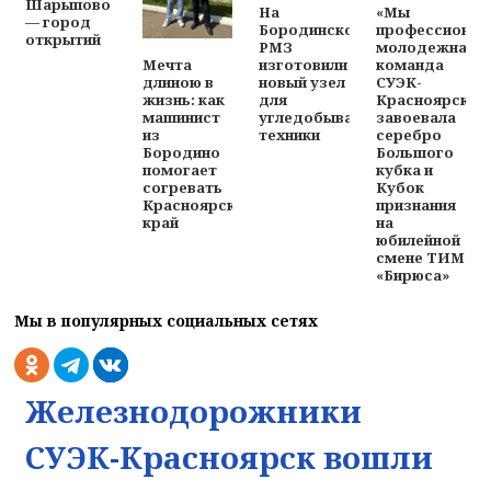
Шарыпово
На
«Мы
— город
Бородинском
профессионал
открытий
РМЗ
молодежная
изготовили
команда
Мечта
новый узел
СУЭК-
длиною в
для
Красноярск
жизнь: как
угледобывающей
завоевала
машинист
техники
серебро
из
Большого
Бородино
кубка и
помогает
Кубок
согревать
признания
Красноярский
на
край
юбилейной
смене ТИМ
«Бирюса»
Мы в популярных социальных сетях
Железнодорожники
СУЭК-Красноярск вошли