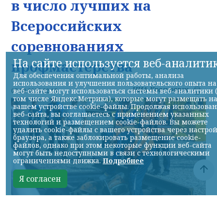
в число лучших на
Всероссийских
соревнованиях
На сайте используется веб-аналити
профмастерства
Для обеспечения оптимальной работы, анализа
использования и улучшения пользовательского опыта на
НИА-Красноярск
веб-сайте могут использоваться системы веб-аналитики 
07.08.2026 22:13
том числе Яндекс.Метрика), которые могут размещать н
вашем устройстве cookie-файлы. Продолжая использова
веб-сайта, вы соглашаетесь с применением указанных
технологий и размещением cookie-файлов. Вы можете
удалить cookie-файлы с вашего устройства через настро
браузера, а также заблокировать размещение cookie-
файлов, однако при этом некоторые функции веб-сайта
могут быть недоступными в связи с технологическими
ограничениями движка.
Подробнее
Я согласен