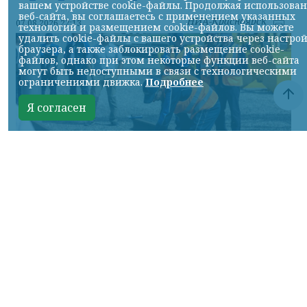
вашем устройстве cookie-файлы. Продолжая использова
веб-сайта, вы соглашаетесь с применением указанных
НИА-Красноярск
07.08.2026 22:13
технологий и размещением cookie-файлов. Вы можете
удалить cookie-файлы с вашего устройства через настро
браузера, а также заблокировать размещение cookie-
файлов, однако при этом некоторые функции веб-сайта
могут быть недоступными в связи с технологическими
ограничениями движка.
Подробнее
Я согласен
Фото: АО «СУЭК-Хакасия»
КРАСНОЯРСКИЙ КРАЙ, /НИА-
КРАСНОЯРСК/. Специалисты Бородинского
погрузочно-транспортного управления
стали призёрами Всероссийских