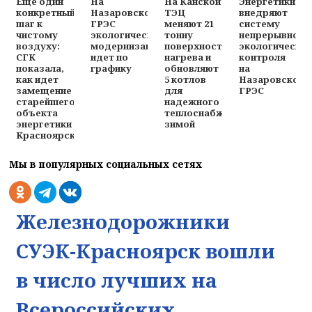
Энергетики
Еще один
На
На Канской
внедряют
конкретный
Назаровской
ТЭЦ
систему
шаг к
ГРЭС
меняют 21
непрерывного
чистому
экологическая
тонну
экологическо
воздуху:
модернизация
поверхностей
контроля
СГК
идет по
нагрева и
на
показала,
графику
обновляют
Назаровской
как идет
5 котлов
ГРЭС
замещение
для
старейшего
надежного
объекта
теплоснабжения
энергетики
зимой
Красноярска
Мы в популярных социальных сетях
Железнодорожники
СУЭК-Красноярск вошли
в число лучших на
Всероссийских