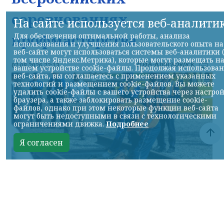
соревнованиях
На сайте используется веб-аналити
профмастерства
Для обеспечения оптимальной работы, анализа
использования и улучшения пользовательского опыта на
веб-сайте могут использоваться системы веб-аналитики 
том числе Яндекс.Метрика), которые могут размещать н
НИА-Красноярск
07.08.2026 22:13
вашем устройстве cookie-файлы. Продолжая использова
веб-сайта, вы соглашаетесь с применением указанных
технологий и размещением cookie-файлов. Вы можете
удалить cookie-файлы с вашего устройства через настро
браузера, а также заблокировать размещение cookie-
файлов, однако при этом некоторые функции веб-сайта
могут быть недоступными в связи с технологическими
ограничениями движка.
Подробнее
Я согласен
Фото: АО «СУЭК-Хакасия»