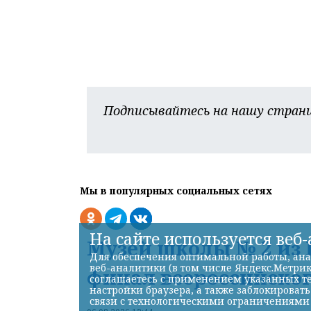
Подписывайтесь на нашу страни
Мы в популярных социальных сетях
На сайте используется веб
Музей школы № 2 из 
Для обеспечения оптимальной работы, ана
веб-аналитики (в том числе Яндекс.Метрик
финал всероссийског
соглашаетесь с применением указанных те
настройки браузера, а также заблокироват
связи с технологическими ограничениями