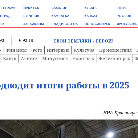
ПЕТЕРБУРГ
ИРКУТСК
САХАЛИН
КУБАНЬ
ТВЕРЬ
НГРАД
БУРЯТИЯ
КАМЧАТКА
КАВКАЗ
РОСТОВ
СК
ЗАБАЙКАЛЬЕ
ВЛАДИВОСТОК
НОВОСИБИРСК
ЯРОСЛАВЛЬ
.93
€ 93.19
ТВОИ ЗЕМЛЯКИ - ГЕРОИ!
о
Финансы
Фото
Интервью
Культура
Происшествия
Канск
Ачинск
Минусинск
Норильск
Железногорск
З
дводит итоги работы в 2025
НИА-Красноярс