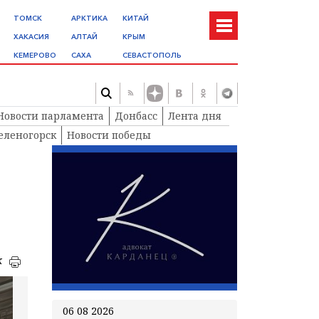
ТОМСК
АРКТИКА
КИТАЙ
ХАКАСИЯ
АЛТАЙ
КРЫМ
КЕМЕРОВО
САХА
СЕВАСТОПОЛЬ
Новости парламента
Донбасс
Лента дня
еленогорск
Новости победы
к
06 08 2026