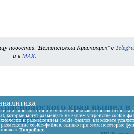
цу новостей "Независимый Красноярск" в
Telegr
и в
MAX
.
-аналитика
Красноярского края вышел в
лиза использования и улучшения пользовательского опыта н
а), которые могут размещать на вашем устройстве cookie-фа
о конкурса
хнологий и размещением cookie-файлов. Вы можете удалить 
ь размещение cookie-файлов, однако при этом некоторые фу
 движка.
Подробнее
НИА-Красноярс