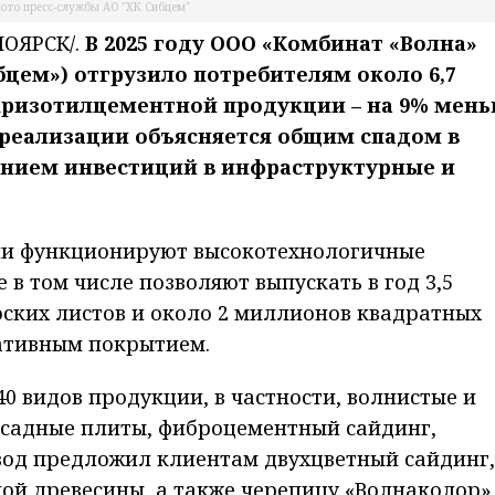
ото пресс-службы АО "ХК Сибцем"
ОЯРСК/.
В 2025 году ООО «Комбинат «Волна»
бцем») отгрузило потребителям около 6,7
ризотилцементной продукции – на 9% мень
 реализации объясняется общим спадом в
ением инвестиций в инфраструктурные и
ии функционируют высокотехнологичные
в том числе позволяют выпускать в год 3,5
ских листов и около 2 миллионов квадратных
ативным покрытием.
0 видов продукции, в частности, волнистые и
асадные плиты, фиброцементный сайдинг,
авод предложил клиентам двухцветный сайдинг,
й древесины, а также черепицу «Волнаколор»