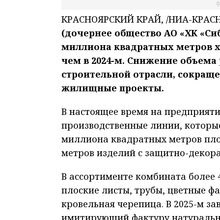
ф
КРАСНОЯРСКИЙ КРАЙ, /НИА-КРАСН
(дочернее общество АО «ХК «Си
миллиона квадратных метров х
чем в 2024-м. Снижение объема
строительной отрасли, сокращ
жилищные проекты.
В настоящее время на предприят
производственные линии, которые 
миллиона квадратных метров пло
метров изделий с защитно-декор
В ассортименте комбината более 4
плоские листы, трубы, цветные ф
кровельная черепица. В 2025-м з
имитирующий фактуру натурально