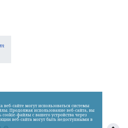
am
а веб-сайте могут использоваться системы
йлы. Продолжая использование веб-сайта, вы
cookie-файлы с вашего устройства через
нкции веб-сайта могут быть недоступными в
к