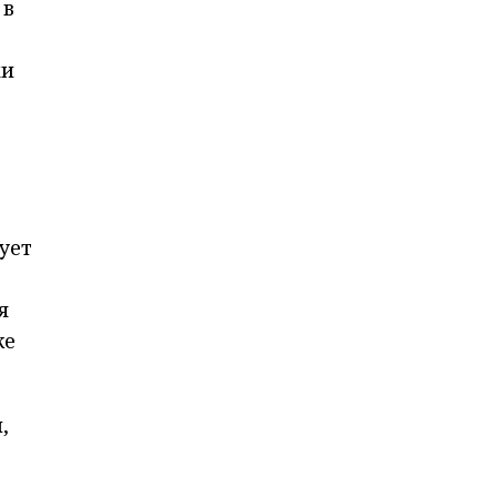
 в
ки
ует
я
же
,