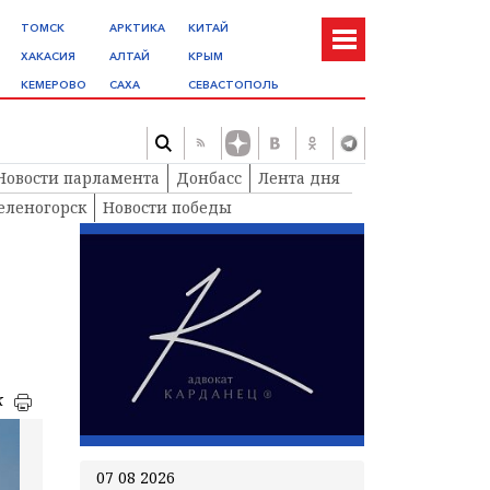
ТОМСК
АРКТИКА
КИТАЙ
ХАКАСИЯ
АЛТАЙ
КРЫМ
КЕМЕРОВО
САХА
СЕВАСТОПОЛЬ
Новости парламента
Донбасс
Лента дня
еленогорск
Новости победы
к
07 08 2026