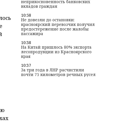
неприкосновенность банковских
вкладов граждан
10:58
лось
Не довезли до остановки:
красноярский перевозчик получил
е
предостережение после жалобы
й
пассажира
10:38
На Китай пришлось 80% экспорта
лесопродукции из Красноярского
края
10:37
За три года в ЛНР расчистили
почти 75 километров речных русел
ию
хах