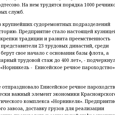
тесово. На нем трудятся порядка 1000 речнико
вых служб.
 из крупнейших судоремонтных подразделений
сторию. Предприятие стало настоящей кузнице
е крепки традиции и развита преемственность
 представители 23 трудовых династий, среди
ерут свое начало с основания базы флота, а
рный трудовой стаж до 400 лет», - подчеркну
«Норникель - Енисейское речное пароходство»
е отпраздновало Енисейское речное пароходств
чески важный элемент экономики Красноярског
тического комплекса «Норникеля». Предприяти
го завоза, доставку грузов для реализации