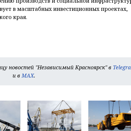
ению производств и социальной инфраструкту
твует в масштабных инвестиционных проектах,
кого края.
цу новостей "Независимый Красноярск" в
Telegr
и в
MAX
.