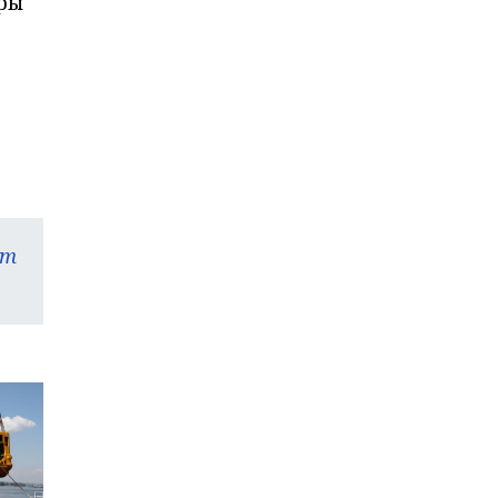
ры
am