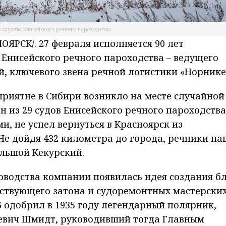
с-службы Енисейского речного пароходства
РСК/. 27 февраля исполняется 90 лет
 Енисейского речного пароходства – ведущего
й, ключевого звена речной логистики «Норнике
риятие в Сибири возникло на месте случайной
ан из 29 судов Енисейского речного пароходства
, не успел вернуться в Красноярск из
Не дойдя 432 километра до города, речники н
ольшой Кекурский.
оводства компании появилась идея создания б
ствующего затона и судоремонтных мастерских
 одобрил в 1935 году легендарный полярник,
евич Шмидт, руководивший тогда Главным