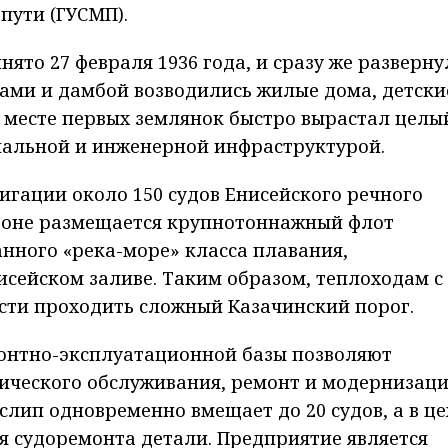
пути (ГУСМП).
ято 27 февраля 1936 года, и сразу же разверну
хами и дамбой возводились жилые дома, детски
а месте первых землянок быстро вырастал целы
иальной и инженерной инфраструктурой.
вигации около 150 судов Енисейского речного
атоне размещается крупнотоннажный флот
анного «река-море» класса плавания,
исейском заливе. Таким образом, теплоходам с
сти проходить сложный Казачинский порог.
онтно-эксплуатационной базы позволяют
ического обслуживания, ремонт и модернизац
слип одновременно вмещает до 20 судов, а в це
я судоремонта детали. Предприятие является