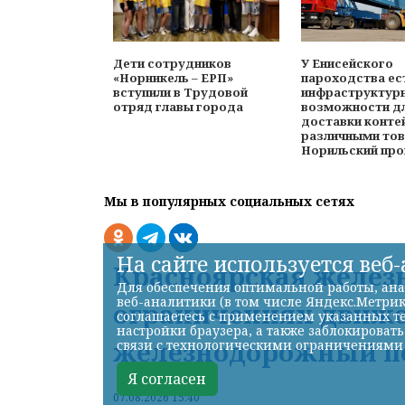
Дети сотрудников
У Енисейского
«Норникель – ЕРП»
пароходства ес
вступили в Трудовой
инфраструктур
отряд главы города
возможности д
доставки конте
различными тов
Норильский пр
Мы в популярных социальных сетях
На сайте используется веб
Красноярская железн
Для обеспечения оптимальной работы, ана
веб-аналитики (в том числе Яндекс.Метрик
ограничениях движе
соглашаетесь с применением указанных те
настройки браузера, а также заблокироват
железнодорожный пе
связи с технологическими ограничениями
Я согласен
07.08.2026 15:40