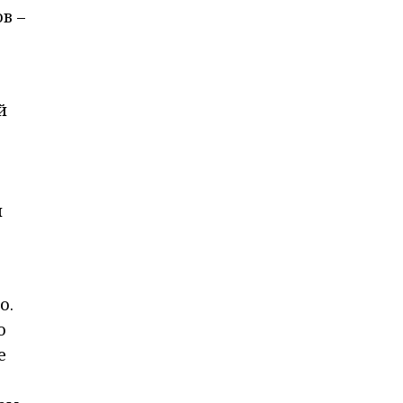
в –
й
л
о.
о
е