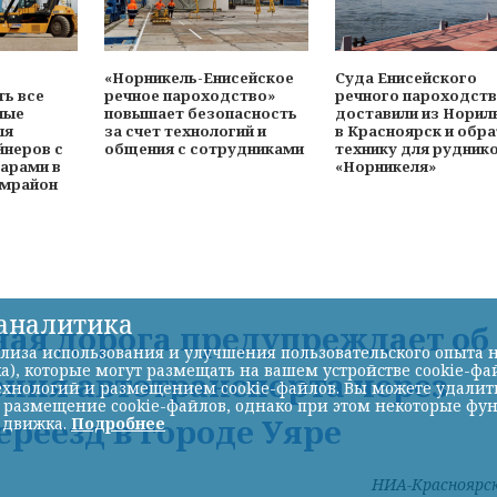
«Норникель-Енисейское
Суда Енисейского
ть все
речное пароходство»
речного пароходст
ные
повышает безопасность
доставили из Норил
ля
за счет технологий и
в Красноярск и обр
йнеров с
общения с сотрудниками
технику для рудник
арами в
«Норникеля»
омрайон
-аналитика
ая дорога предупреждает об
лиза использования и улучшения пользовательского опыта н
а), которые могут размещать на вашем устройстве cookie-фа
ния автотранспорта через
хнологий и размещением cookie-файлов. Вы можете удалить 
ь размещение cookie-файлов, однако при этом некоторые фу
реезд в городе Уяре
 движка.
Подробнее
НИА-Красноярс