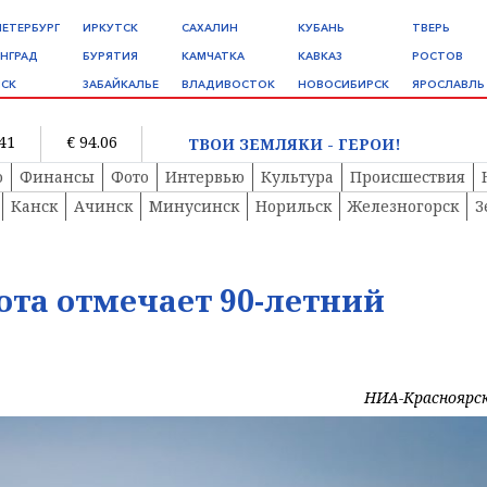
ПЕТЕРБУРГ
ИРКУТСК
САХАЛИН
КУБАНЬ
ТВЕРЬ
НГРАД
БУРЯТИЯ
КАМЧАТКА
КАВКАЗ
РОСТОВ
СК
ЗАБАЙКАЛЬЕ
ВЛАДИВОСТОК
НОВОСИБИРСК
ЯРОСЛАВЛЬ
.41
€ 94.06
ТВОИ ЗЕМЛЯКИ - ГЕРОИ!
о
Финансы
Фото
Интервью
Культура
Происшествия
Канск
Ачинск
Минусинск
Норильск
Железногорск
З
ота отмечает 90-летний
НИА-Красноярс