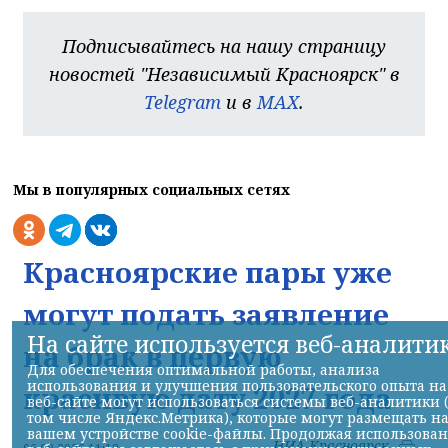
Подписывайтесь на нашу страницу
новостей "Независимый Красноярск" в
Telegram
и в
MAX
.
Мы в популярных социальных сетях
Красноярские пары уже
могут подать заявление
На сайте используется веб-аналити
на брак в первую
Для обеспечения оптимальной работы, анализа
использования и улучшения пользовательского опыта на
красивую дату 2027 года
веб-сайте могут использоваться системы веб-аналитики 
том числе Яндекс.Метрика), которые могут размещать н
вашем устройстве cookie-файлы. Продолжая использова
НИА-Красноярск