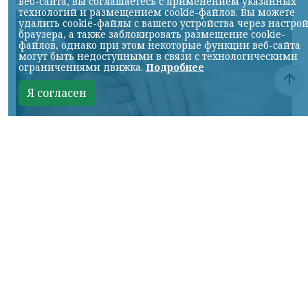
06.08.2026 11:18
веб-сайта, вы соглашаетесь с применением указанных
технологий и размещением cookie-файлов. Вы можете
удалить cookie-файлы с вашего устройства через настро
браузера, а также заблокировать размещение cookie-
файлов, однако при этом некоторые функции веб-сайта
могут быть недоступными в связи с технологическими
ограничениями движка.
Подробнее
Я согласен
Фото: НИА
КРАСНОЯРСКИЙ КРАЙ, /НИА-КРАСНОЯРСК/.
Заявления на регистрацию брака начали
принимать в первую красивую дату 2027
года — 7 января.