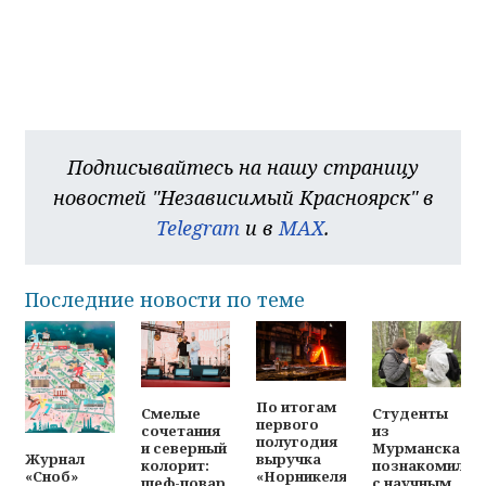
Подписывайтесь на нашу страницу
новостей "Независимый Красноярск" в
Telegram
и в
MAX
.
Последние новости по теме
По итогам
Смелые
Студенты
первого
сочетания
из
полугодия
и северный
Мурманска
выручка
Журнал
колорит:
познакомилис
«Норникеля»
«Сноб»
шеф-повар
с научным