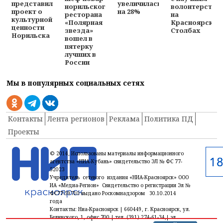
увеличилась
представил
норильского
волонтерство
на 28%
проект о
ресторана
на
культурной
«Полярная
Красноярских
ценности
звезда»
Столбах
Норильска
вошел в
пятерку
лучших в
России
Мы в популярных социальных сетях
Контакты
Лента регионов
Реклама
Политика ПД
Проекты
© 2014, Использованы материалы информационного
агентства «НИА-Кубань» свидетельство ЭЛ № ФС 77-
52023
Учредитель сетевого издания «НИА-Красноярск» ООО
ИА «Медиа-Регион» Свидетельство о регистрации Эл №
ФС77-59710 выдано Роскомнадзором 30.10.2014
года
Контакты: Ниа-Красноярск | 660449, г. Красноярск, ул.
Белинского, 1, офис 700 | тел. (391) 274-61-34,| эл.