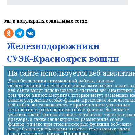
Мы в популярных социальных сетях
Железнодорожники
СУЭК-Красноярск вошли
в число лучших на
На сайте используется веб-аналити
Для обеспечения оптимальной работы, анализа
Всероссийских
использования и улучшения пользовательского опыта на
веб-сайте могут использоваться системы веб-аналитики 
соревнованиях
том числе Яндекс.Метрика), которые могут размещать н
вашем устройстве cookie-файлы. Продолжая использова
веб-сайта, вы соглашаетесь с применением указанных
профмастерства
технологий и размещением cookie-файлов. Вы можете
удалить cookie-файлы с вашего устройства через настро
браузера, а также заблокировать размещение cookie-
НИА-Красноярск
файлов, однако при этом некоторые функции веб-сайта
07.08.2026 22:13
могут быть недоступными в связи с технологическими
ограничениями движка.
Подробнее