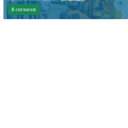
Я согласен
Фото: АО «СУЭК-Хакасия»
КРАСНОЯРСКИЙ КРАЙ, /НИА-
КРАСНОЯРСК/. Специалисты Бородинского
погрузочно-транспортного управления
стали призёрами Всероссийских
соревнований профессионального
мастерства «Логистический Олимп»,