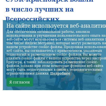
в число лучших на
Всероссийских
На сайте используется веб-аналити
соревнованиях
Для обеспечения оптимальной работы, анализа
использования и улучшения пользовательского опыта на
профмастерства
веб-сайте могут использоваться системы веб-аналитики 
том числе Яндекс.Метрика), которые могут размещать н
вашем устройстве cookie-файлы. Продолжая использова
НИА-Красноярск
веб-сайта, вы соглашаетесь с применением указанных
07.08.2026 22:13
технологий и размещением cookie-файлов. Вы можете
удалить cookie-файлы с вашего устройства через настро
браузера, а также заблокировать размещение cookie-
файлов, однако при этом некоторые функции веб-сайта
могут быть недоступными в связи с технологическими
ограничениями движка.
Подробнее
Я согласен