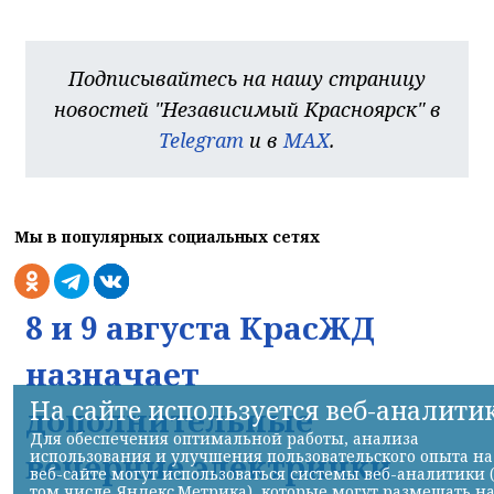
Подписывайтесь на нашу страницу
новостей "Независимый Красноярск" в
Telegram
и в
MAX
.
Мы в популярных социальных сетях
8 и 9 августа КрасЖД
назначает
На сайте используется веб-аналити
дополнительные
Для обеспечения оптимальной работы, анализа
использования и улучшения пользовательского опыта на
вечерние электрички
веб-сайте могут использоваться системы веб-аналитики 
том числе Яндекс.Метрика), которые могут размещать н