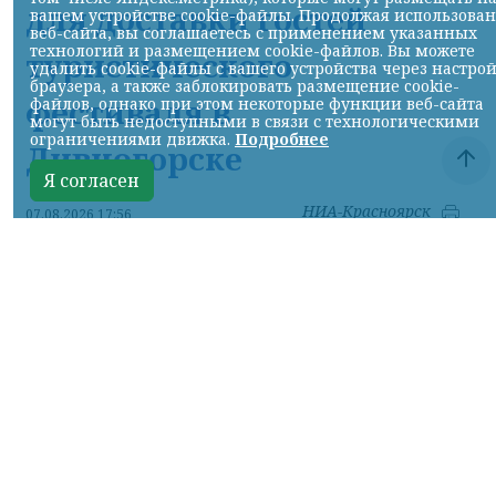
для доставки гостей
вашем устройстве cookie-файлы. Продолжая использова
веб-сайта, вы соглашаетесь с применением указанных
технологий и размещением cookie-файлов. Вы можете
туристического
удалить cookie-файлы с вашего устройства через настро
браузера, а также заблокировать размещение cookie-
фестиваля в
файлов, однако при этом некоторые функции веб-сайта
могут быть недоступными в связи с технологическими
ограничениями движка.
Подробнее
Дивногорске
Я согласен
НИА-Красноярск
07.08.2026 17:56
Фото: КрасЖД
КРАСНОЯРСКИЙ КРАЙ, /НИА-
КРАСНОЯРСК/.
Для удобства гостей и
участников туристического фестиваля «ОМУТ
ФЕСТ», который пройдет 8 и 9 августа в
Дивногорске, Красноярская железная дорога
назначает дополнительные вечерние