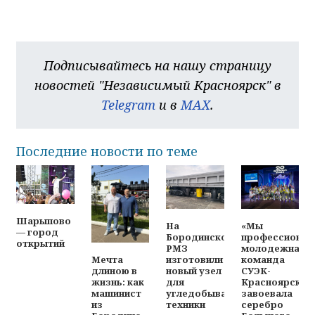
Подписывайтесь на нашу страницу
новостей "Независимый Красноярск" в
Telegram
и в
MAX
.
Последние новости по теме
Шарыпово
На
«Мы
— город
Бородинском
профессионал
открытий
РМЗ
молодежная
изготовили
команда
Мечта
новый узел
СУЭК-
длиною в
для
Красноярск
жизнь: как
угледобывающей
завоевала
машинист
техники
серебро
из