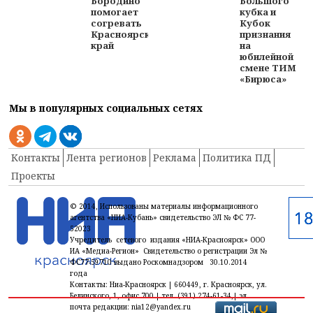
Большого
Бородино
кубка и
помогает
Кубок
согревать
признания
Красноярский
на
край
юбилейной
смене ТИМ
«Бирюса»
Мы в популярных социальных сетях
Контакты
Лента регионов
Реклама
Политика ПД
Проекты
© 2014, Использованы материалы информационного
агентства «НИА-Кубань» свидетельство ЭЛ № ФС 77-
52023
Учредитель сетевого издания «НИА-Красноярск» ООО
ИА «Медиа-Регион» Свидетельство о регистрации Эл №
ФС77-59710 выдано Роскомнадзором 30.10.2014
года
Контакты: Ниа-Красноярск | 660449, г. Красноярск, ул.
Белинского, 1, офис 700 | тел. (391) 274-61-34,| эл.
почта редакции: nia12@yandex.ru