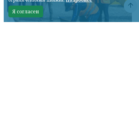
Я согласен
Фото: АО «СУЭК-Хакасия»
КРАСНОЯРСКИЙ КРАЙ, /НИА-
КРАСНОЯРСК/. Специалисты Бородинского
погрузочно-транспортного управления
стали призёрами Всероссийских
соревнований профессионального
мастерства «Логистический Олимп»,
которые прошли в Республике Хакасия.