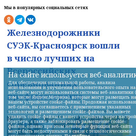
Мы в популярных социальных сетях
Железнодорожники
СУЭК-Красноярск вошли
в число лучших на
Всероссийских
На сайте используется веб-аналити
соревнованиях
Для обеспечения оптимальной работы, анализа
использования и улучшения пользовательского опыта на
веб-сайте могут использоваться системы веб-аналитики 
профмастерства
том числе Яндекс.Метрика), которые могут размещать н
вашем устройстве cookie-файлы. Продолжая использова
веб-сайта, вы соглашаетесь с применением указанных
НИА-Красноярск
технологий и размещением cookie-файлов. Вы можете
07.08.2026 22:13
удалить cookie-файлы с вашего устройства через настро
браузера, а также заблокировать размещение cookie-
файлов, однако при этом некоторые функции веб-сайта
могут быть недоступными в связи с технологическими
ограничениями движка.
Подробнее